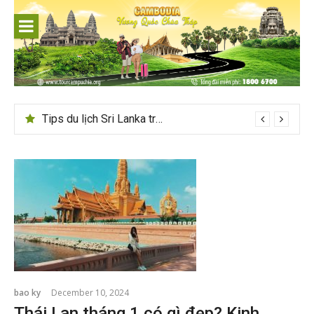
Skip
to
content
Tips du lịch Sri Lanka trọn vẹn cho người mới
bao ky
December 10, 2024
Thái Lan tháng 1 có gì đẹp? Kinh