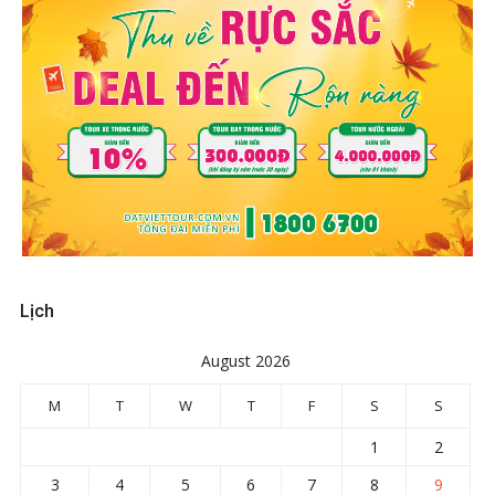
Lịch
August 2026
M
T
W
T
F
S
S
1
2
3
4
5
6
7
8
9