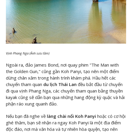
Vịnh Phang Nga (Ảnh sưu tầm)
Ngoài ra, đảo James Bond, nơi quay phim "The Man with
the Golden Gun," cũng gần Koh Panyi, tạo nên một điểm
dừng chân xăm trong hành trình khám phá. Hầu hết các
chuyến tham quan
du lịch Thái Lan
đều bắt đầu từ chuyến
đi qua vịnh Phang Nga, các chuyến tham quan bằng thuyền
kayak cũng sẽ dẫn bạn qua những hang động kỳ quặc và hải
phận ráo xung quanh đảo.
Nếu bạn đã nghe về
làng chài nổi Koh Panyi
hoặc có cơ hội
ghé thăm, bạn sẽ nhận ra ngay Koh Panyi là một địa điểm
độc đáo, nơi mà văn hóa và tự nhiên hòa quyện, tạo nên