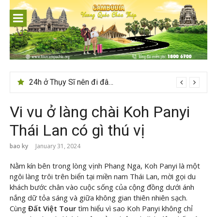
Skip
to
content
Du lịch Sri Lanka – Bật mí nên đi mùa nào đẹp
24h ở Thụy Sĩ nên đi đâu, chơi gì?
Vi vu ở làng chài Koh Panyi
Thái Lan có gì thú vị
bao ky
January 31, 2024
Nằm kín bên trong lòng vịnh Phang Nga, Koh Panyi là một
ngôi làng trôi trên biển tại miền nam Thái Lan, mời gọi du
khách bước chân vào cuộc sống của cộng đồng dưới ánh
nắng dữ tỏa sáng và giữa không gian thiên nhiên sạch.
Cùng
Đất Việt Tour
tìm hiểu vì sao Koh Panyi không chỉ