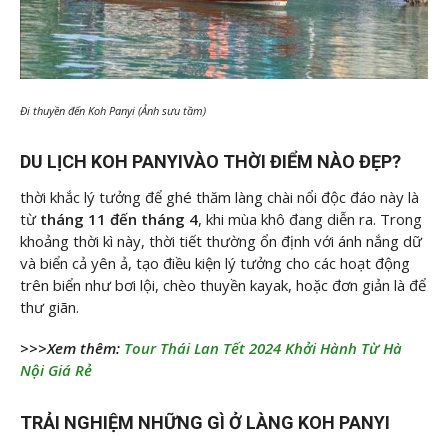
Đi thuyền đến Koh Panyi (Ảnh sưu tầm)
DU LỊCH KOH PANYIVÀO THỜI ĐIỂM NÀO ĐẸP?
thời khắc lý tưởng để ghé thăm làng chài nổi độc đáo này là
từ
tháng 11 đến tháng 4
, khi mùa khô đang diễn ra. Trong
khoảng thời kì này, thời tiết thường ổn định với ánh nắng dữ
và biển cả yên ả, tạo điều kiện lý tưởng cho các hoạt động
trên biển như bơi lội, chèo thuyền kayak, hoặc đơn giản là để
thư giãn.
>>>Xem thêm:
Tour Thái Lan Tết 2024 Khởi Hành Từ Hà
Nội Giá Rẻ
TRẢI NGHIỆM NHỮNG GÌ Ở LÀNG KOH PANYI