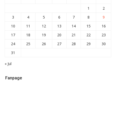
1
2
3
4
5
6
7
8
9
10
11
12
13
14
15
16
17
18
19
20
21
22
23
24
25
26
27
28
29
30
31
« Jul
Fanpage