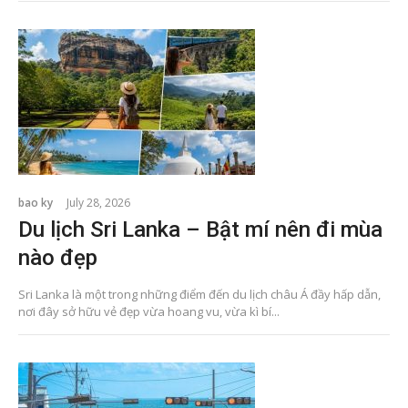
bao ky
July 28, 2026
Du lịch Sri Lanka – Bật mí nên đi mùa
nào đẹp
Sri Lanka là một trong những điểm đến du lịch châu Á đầy hấp dẫn,
nơi đây sở hữu vẻ đẹp vừa hoang vu, vừa kì bí...