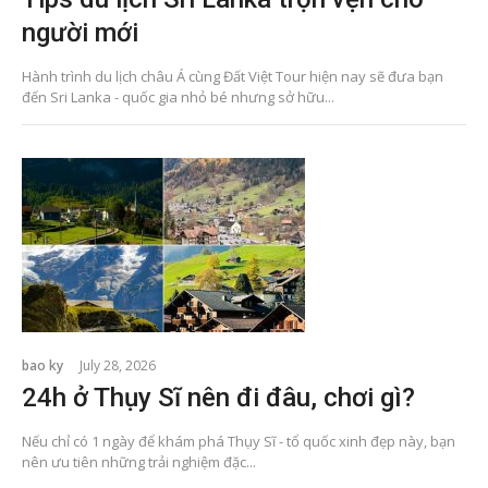
người mới
Hành trình du lịch châu Á cùng Đất Việt Tour hiện nay sẽ đưa bạn
đến Sri Lanka - quốc gia nhỏ bé nhưng sở hữu...
bao ky
July 28, 2026
24h ở Thụy Sĩ nên đi đâu, chơi gì?
Nếu chỉ có 1 ngày để khám phá Thụy Sĩ - tổ quốc xinh đẹp này, bạn
nên ưu tiên những trải nghiệm đặc...