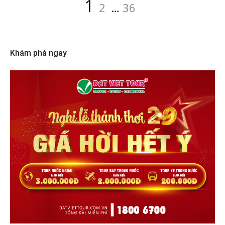
Posts
Page
Page
Page
1
2
…
36
navigation
Khám phá ngay