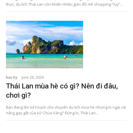
thực, du lịch Thái Lan còn khiến nhiều giáo đồ mê shopping “lụy”...
bao ky
June 26, 2026
Thái Lan mùa hè có gì? Nên đi đâu,
chơi gì?
Bạn đang lên kế hoạch cho chuyến du lịch mùa hè nhưng lo ngại cái
nắng gay gắt của xứ Chùa Vàng? Đừng lo, Thái Lan...