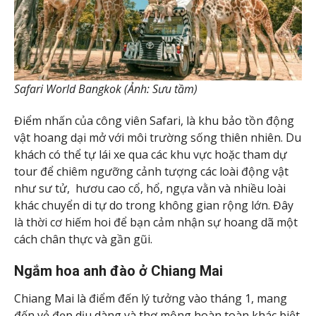
Safari World Bangkok (Ảnh: Sưu tầm)
Điểm nhấn của công viên Safari, là khu bảo tồn động
vật hoang dại mở với môi trường sống thiên nhiên. Du
khách có thể tự lái xe qua các khu vực hoặc tham dự
tour để chiêm ngưỡng cảnh tượng các loài động vật
như sư tử, hươu cao cổ, hổ, ngựa vằn và nhiều loài
khác chuyển di tự do trong không gian rộng lớn. Đây
là thời cơ hiếm hoi để bạn cảm nhận sự hoang dã một
cách chân thực và gần gũi.
Ngắm hoa anh đào ở Chiang Mai
Chiang Mai là điểm đến lý tưởng vào tháng 1, mang
đến vẻ đẹp dịu dàng và thơ mộng hoàn toàn khác biệt