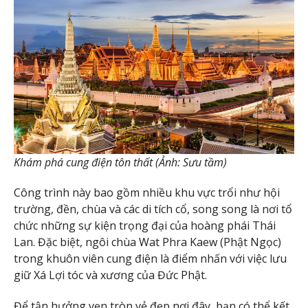
Khám phá cung điện tôn thất (Ảnh: Sưu tầm)
Công trình này bao gồm nhiều khu vực trổi như hội
trường, đền, chùa và các di tích cổ, song song là nơi tổ
chức những sự kiện trọng đại của hoàng phái Thái
Lan. Đặc biệt, ngôi chùa Wat Phra Kaew (Phật Ngọc)
trong khuôn viên cung điện là điểm nhấn với việc lưu
giữ Xá Lợi tóc và xương của Đức Phật.
Để tận hưởng vẹn tròn vẻ đẹp nơi đây, bạn có thể kết