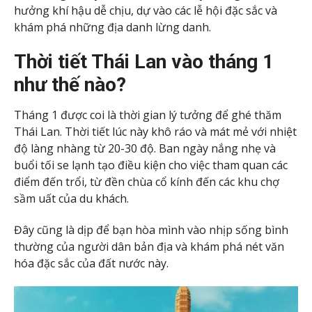
hưởng khí hậu dễ chịu, dự vào các lễ hội đặc sắc và
khám phá những địa danh lừng danh.
Thời tiết Thái Lan vào tháng 1
như thế nào?
Tháng 1 được coi là thời gian lý tưởng để ghé thăm
Thái Lan. Thời tiết lúc này khô ráo và mát mẻ với nhiệt
độ làng nhàng từ 20-30 độ. Ban ngày nắng nhẹ và
buổi tối se lạnh tạo điều kiện cho việc tham quan các
điểm đến trổi, từ đền chùa cổ kính đến các khu chợ
sầm uất của du khách.
Đây cũng là dịp để bạn hòa mình vào nhịp sống bình
thường của người dân bản địa và khám phá nét văn
hóa đặc sắc của đất nước này.