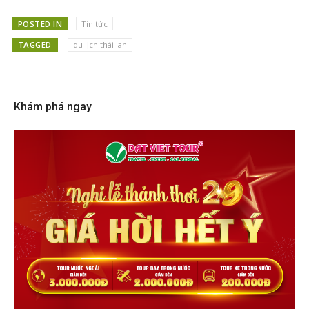
POSTED IN
Tin tức
TAGGED
du lịch thái lan
Khám phá ngay