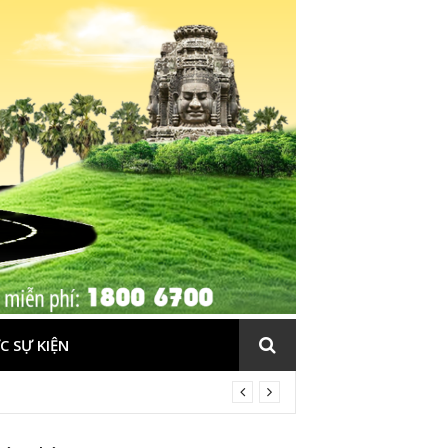
C SỰ KIỆN