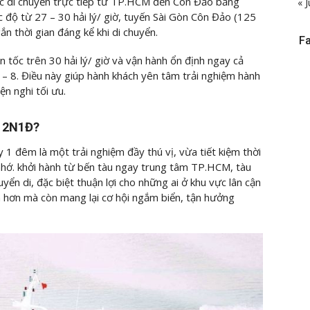
ệc di chuyển trực tiếp từ TP.HCM đến Côn Đảo bằng
« J
c độ từ 27 – 30 hải lý/ giờ, tuyến Sài Gòn Côn Đảo (125
ắn thời gian đáng kể khi di chuyển.
F
 tốc trên 30 hải lý/ giờ và vận hành ổn định ngay cả
– 8. Điều này giúp hành khách yên tâm trải nghiệm hành
ện nghi tối ưu.
c 2N1Đ?
 1 đêm là một trải nghiệm đầy thú vị, vừa tiết kiệm thời
hớ. khởi hành từ bến tàu ngay trung tâm TP.HCM, tàu
n di, đặc biệt thuận lợi cho những ai ở khu vực lân cận
h hơn mà còn mang lại cơ hội ngắm biển, tận hưởng