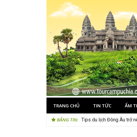
Skip
to
content
TRANG CHỦ
TIN TỨC
ẨM T
BẢNG TIN:
24h ở Thụy Sĩ nên đi đâu, 
Tips du lịch Đông Âu trở n