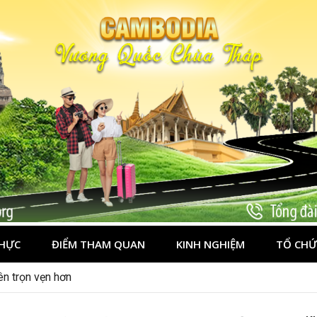
HỰC
ĐIỂM THAM QUAN
KINH NGHIỆM
TỔ CHỨ
chơi gì?
ên trọn vẹn hơn