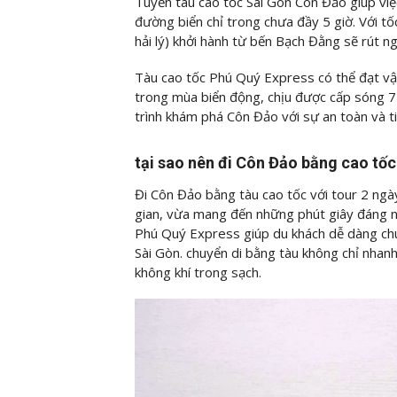
Tuyến tàu cao tốc Sài Gòn Côn Đảo giúp vi
đường biển chỉ trong chưa đầy 5 giờ. Với tố
hải lý) khởi hành từ bến Bạch Đằng sẽ rút ng
Tàu cao tốc Phú Quý Express có thể đạt vận
trong mùa biển động, chịu được cấp sóng 7 
trình khám phá Côn Đảo với sự an toàn và ti
tại sao nên đi Côn Đảo bằng cao tố
Đi Côn Đảo bằng tàu cao tốc với tour 2 ngày
gian, vừa mang đến những phút giây đáng n
Phú Quý Express giúp du khách dễ dàng chuyể
Sài Gòn. chuyển di bằng tàu không chỉ nhan
không khí trong sạch.