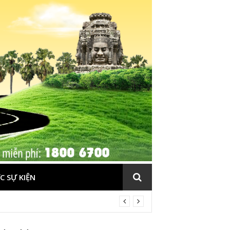
C SỰ KIỆN