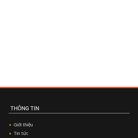
THÔNG TIN
Giới thiệu
Tin tức