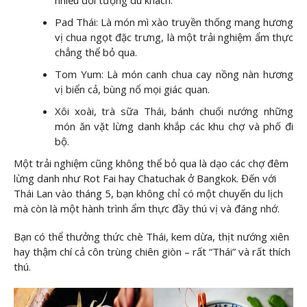
Pad Thái: Là món mì xào truyền thống mang hương
vị chua ngọt đặc trưng, là một trải nghiệm ẩm thực
chẳng thể bỏ qua.
Tom Yum: Là món canh chua cay nồng nàn hương
vị biển cả, bùng nổ mọi giác quan.
Xôi xoài, trà sữa Thái, bánh chuối nướng những
món ăn vặt lừng danh khắp các khu chợ và phố đi
bộ.
Một trải nghiệm cũng không thể bỏ qua là dạo các chợ đêm
lừng danh như Rot Fai hay Chatuchak ở Bangkok. Đến với
Thái Lan vào tháng 5, bạn không chỉ có một chuyến du lịch
mà còn là một hành trình ẩm thực đầy thú vị và đáng nhớ.
Bạn có thể thưởng thức chè Thái, kem dừa, thịt nướng xiên
hay thậm chí cả côn trùng chiên giòn – rất “Thái” và rất thích
thú.