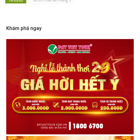
TAGGED
du lịch thái lan tháng 5
Khám phá ngay