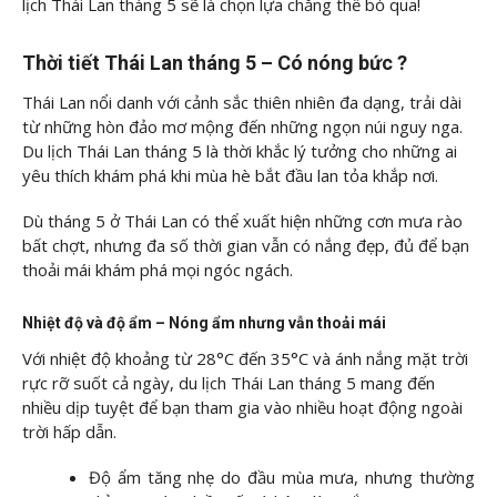
lịch Thái Lan
tháng 5 sẽ
là chọn lựa chẳng thể bỏ qua!
Thời tiết Thái Lan tháng 5 – Có nóng bức ?
Thái Lan nổi danh với cảnh sắc thiên nhiên đa dạng, trải dài
từ những hòn đảo mơ mộng đến những ngọn núi nguy nga.
Du lịch Thái Lan tháng 5 là thời khắc lý tưởng cho những ai
yêu thích khám phá khi mùa hè bắt đầu lan tỏa khắp nơi.
Dù tháng 5 ở Thái Lan có thể xuất hiện những cơn mưa rào
bất chợt, nhưng đa số thời gian vẫn có nắng đẹp, đủ để bạn
thoải mái khám phá mọi ngóc ngách.
Nhiệt độ và độ ẩm – Nóng ẩm nhưng vẫn thoải mái
Với nhiệt độ khoảng từ 28°C đến 35°C và ánh nắng mặt trời
rực rỡ suốt cả ngày, du lịch Thái Lan tháng 5 mang đến
nhiều dịp tuyệt để bạn tham gia vào nhiều hoạt động ngoài
trời hấp dẫn.
Độ ẩm tăng nhẹ do đầu mùa mưa, nhưng thường