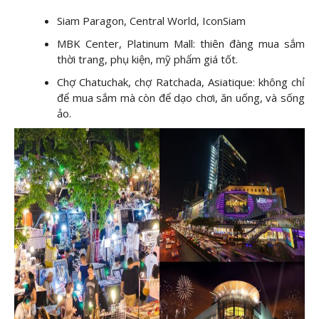
Siam Paragon, Central World, IconSiam
MBK Center, Platinum Mall: thiên đàng mua sắm
thời trang, phụ kiện, mỹ phẩm giá tốt.
Chợ Chatuchak, chợ Ratchada, Asiatique: không chỉ
để mua sắm mà còn để dạo chơi, ăn uống, và sống
ảo.