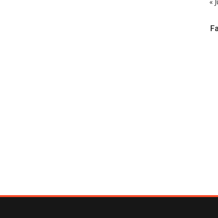
« J
F