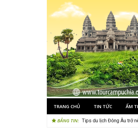
Skip
to
content
TRANG CHỦ
TIN TỨC
ẨM T
BẢNG TIN:
Tips du lịch Đông Âu trở n