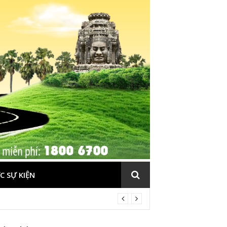
C SỰ KIỆN