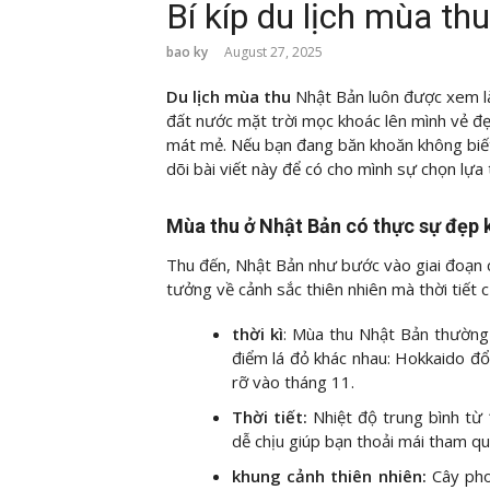
Bí kíp du lịch mùa t
bao ky
August 27, 2025
Du lịch mùa thu
Nhật Bản luôn được xem là
đất nước mặt trời mọc khoác lên mình vẻ đẹp
mát mẻ. Nếu bạn đang băn khoăn không biết 
dõi bài viết này để có cho mình sự chọn lựa 
Mùa thu ở Nhật Bản có thực sự đẹp
Thu đến, Nhật Bản như bước vào giai đoạn c
tưởng về cảnh sắc thiên nhiên mà thời tiết 
thời kì
: Mùa thu Nhật Bản thường 
điểm lá đỏ khác nhau: Hokkaido đ
rỡ vào tháng 11.
Thời tiết:
Nhiệt độ trung bình từ 
dễ chịu giúp bạn thoải mái tham qu
khung cảnh thiên nhiên:
Cây pho