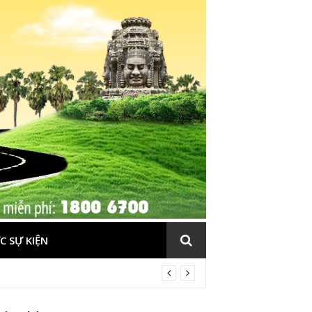
C SỰ KIỆN