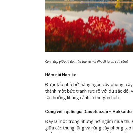
Cảnh đẹp giữa lá đỏ mùa thu và núi Phú Sĩ (ảnh: sưu tầm)
Hẻm núi Naruko
Được lấp phủ bởi hàng ngàn cây phong, cây 
thành một bức tranh rực rỡ với đủ sắc đỏ,
tận hưởng khung cảnh lá thu gần hơn.
Công viên quốc gia Daisetsuzan – Hokkaido
Đây là một trong những nơi ngắm mùa thu s
giữa các thung lũng và rừng cây phong tạo n