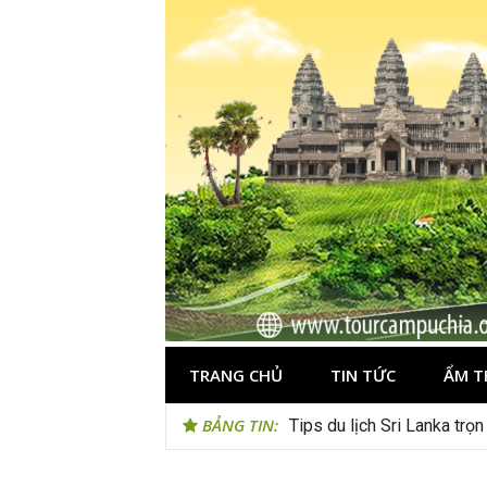
Skip
to
content
TRANG CHỦ
TIN TỨC
ẨM T
BẢNG TIN:
Tips du lịch Sri Lanka trọ