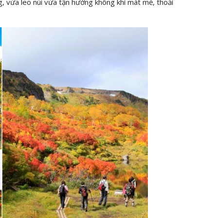
g, vừa leo núi vừa tận hưởng không khí mát mẻ, thoải