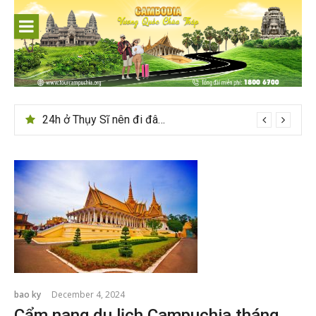
Skip
to
content
Du lịch Sri Lanka – Bật mí nên đi mùa nào đẹp
24h ở Thụy Sĩ nên đi đâu, chơi gì?
bao ky
December 4, 2024
Cẩm nang du lịch Campuchia tháng