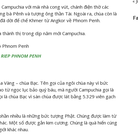
« J
 Campuchia với mái nhà cong vút, chánh điện thờ các
ng bà Pênh và tượng ông thần Tài. Ngoài ra, chùa còn là
F
i đã dời đế chế Khmer từ Angkor về Phnom Penh.
a thành thị trong dịp năm mới Campuchia.
ô Phnom Penh
 RIEP PHNOM PENH
 Vàng – chùa Bạc. Tên gọi của ngôi chùa này vì bức
ạo từ ngọc lục bảo quý báu, mà người Campuchia gọi là
là chùa Bạc vì sàn chùa được lát bằng 5.329 viên gạch
phần nhiều là những bức tượng Phật. Chúng được làm từ
hác. Một số được gắn kim cương. Chúng là quà hiến cúng
iới khác nhau.