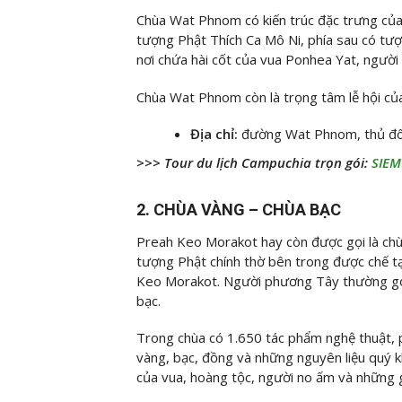
Chùa Wat Phnom có kiến trúc đặc trưng của
tượng Phật Thích Ca Mô Ni, phía sau có tượ
nơi chứa hài cốt của vua Ponhea Yat, ngườ
Chùa Wat Phnom còn là trọng tâm lễ hội củ
Địa chỉ:
đường Wat Phnom, thủ đ
>>> Tour du lịch Campuchia trọn gói:
SIEM
2. CHÙA VÀNG – CHÙA BẠC
Preah Keo Morakot hay còn được gọi là chùa
tượng Phật chính thờ bên trong được chế t
Keo Morakot. Người phương Tây thường gọi 
bạc.
Trong chùa có 1.650 tác phẩm nghệ thuật, 
vàng, bạc, đồng và những nguyên liệu quý k
của vua, hoàng tộc, người no ấm và những g