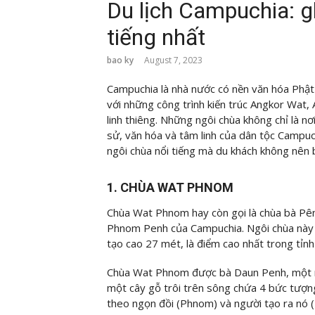
Du lịch Campuchia: g
tiếng nhất
bao ky
August 7, 2023
Campuchia là nhà nước có nền văn hóa Phật 
với những công trình kiến trúc Angkor Wat,
linh thiêng. Những ngôi chùa không chỉ là nơi
sử, văn hóa và tâm linh của dân tộc Campuch
ngôi chùa nổi tiếng mà du khách không nên 
1. CHÙA WAT PHNOM
Chùa Wat Phnom hay còn gọi là chùa bà Pênh
Phnom Penh của Campuchia. Ngôi chùa này
tạo cao 27 mét, là điểm cao nhất trong tỉnh
Chùa Wat Phnom được bà Daun Penh, một ng
một cây gỗ trôi trên sông chứa 4 bức tượ
theo ngọn đồi (Phnom) và người tạo ra nó (