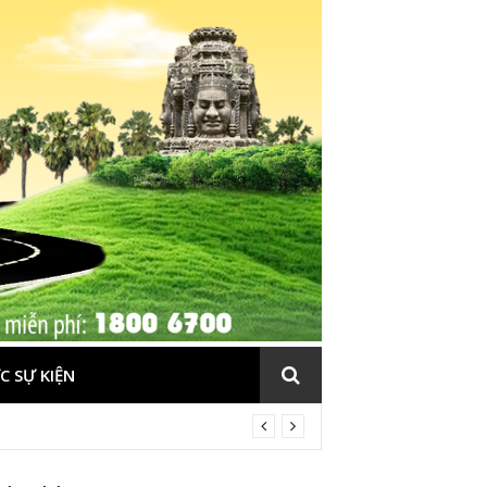
C SỰ KIỆN