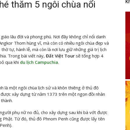
hé thăm 5 ngôi chùa nổi
K
giáo lâu đời và phong phú. Nơi đây không chỉ nổi danh
 Angkor Thom hùng vĩ, mà còn có nhiều ngôi chùa đẹp và
 thờ tự, hành lễ, mà còn là nơi lưu giữ những giá trị lịch
ia. Trong bài viết này,
Đất Việt Tour
sẽ tổng hợp 4
bỏ qua khi
du lịch Campuchia
.
 là một ngôi chùa lịch sử và khôn thiêng ở thủ đô
 được xây dựng từ năm 1373 trên một ngọn đồi nhân
 thành.
ười phụ nữ no đủ, cho xây dựng sau khi bà vớt được
ng Phật. Từ đó, thủ đô Phnom Penh cũng được lấy tên
Penh).