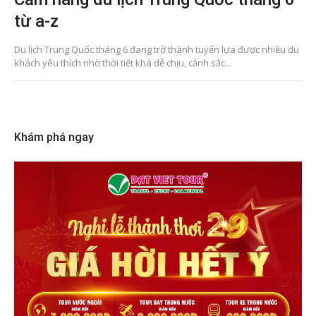
từ a-z
Du lịch Trung Quốc tháng 6 đang trở thành tuyển lựa được nhiều du
khách yêu thích nhờ thời tiết khá dễ chịu, cảnh sắc...
Khám phá ngay