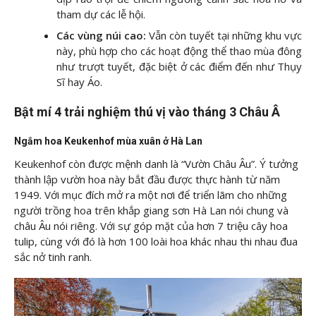
tham dự các lễ hội.
Các vùng núi cao:
Vẫn còn tuyết tại những khu vực
này, phù hợp cho các hoạt động thể thao mùa đông
như trượt tuyết, đặc biệt ở các điểm đến như Thụy
Sĩ hay Áo.
Bật mí 4 trải nghiệm thú vị vào tháng 3 Châu Â
Ngắm hoa Keukenhof mùa xuân ở Hà Lan
Keukenhof còn được mệnh danh là “Vườn Châu Âu”. Ý tưởng
thành lập vườn hoa này bắt đầu được thực hành từ năm
1949. Với mục đích mở ra một nơi để triển lãm cho những
người trồng hoa trên khắp giang sơn Hà Lan nói chung và
châu Âu nói riêng. Với sự góp mặt của hơn 7 triệu cây hoa
tulip, cùng với đó là hơn 100 loài hoa khác nhau thi nhau đua
sắc nở tinh ranh.