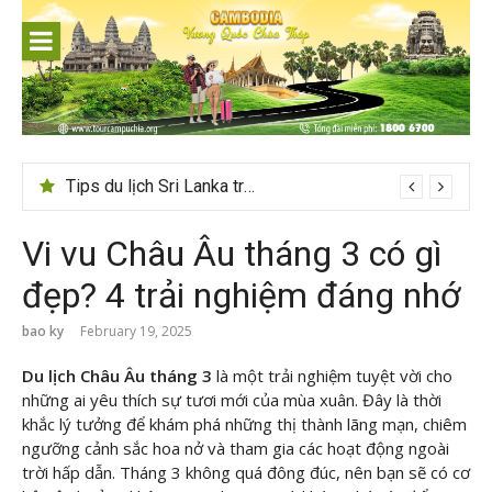
Skip
to
content
Tips du lịch Sri Lanka trọn vẹn cho người mới
Vi vu Châu Âu tháng 3 có gì
đẹp? 4 trải nghiệm đáng nhớ
bao ky
February 19, 2025
Du lịch Châu Âu tháng 3
là một trải nghiệm tuyệt vời cho
những ai yêu thích sự tươi mới của mùa xuân. Đây là thời
khắc lý tưởng để khám phá những thị thành lãng mạn, chiêm
ngưỡng cảnh sắc hoa nở và tham gia các hoạt động ngoài
trời hấp dẫn. Tháng 3 không quá đông đúc, nên bạn sẽ có cơ