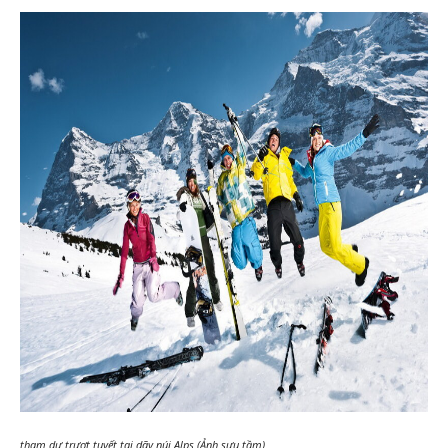
tham dự trượt tuyết tại dãy núi Alps (Ảnh sưu tầm)