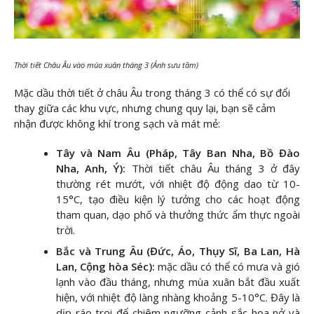
Thời tiết Châu Âu vào mùa xuân tháng 3 (Ảnh sưu tầm)
Mặc dầu thời tiết ở châu Âu trong tháng 3 có thể có sự đổi
thay giữa các khu vực, nhưng chung quy lại, bạn sẽ cảm
nhận được không khí trong sạch và mát mẻ:
Tây và Nam Âu (Pháp, Tây Ban Nha, Bồ Đào
Nha, Anh, Ý):
Thời tiết châu Âu tháng 3 ở đây
thường rét mướt, với nhiệt độ động dao từ 10-
15°C, tạo điều kiện lý tưởng cho các hoạt động
tham quan, dạo phố và thưởng thức ẩm thực ngoài
trời.
Bắc và Trung Âu (Đức, Áo, Thụy Sĩ, Ba Lan, Hà
Lan, Cộng hòa Séc):
mặc dầu có thể có mưa và gió
lạnh vào đầu tháng, nhưng mùa xuân bắt đầu xuất
hiện, với nhiệt độ làng nhàng khoảng 5-10°C. Đây là
dịp ráo trọi để chiêm ngưỡng cảnh sắc hoa nở và