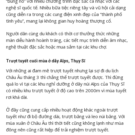
“bùng nổ” với nhiều chương trình đặc sắc ca nhạc với các
nghệ sĩ quốc tế. Nhiều bữa tiệc riêng tây và vũ hội cải dạng
cũng diễn ra trong các cung điện xinh đẹp của “thành phố
tình yêu”, mang lại không gian huy hoàng thượng cổ.
Người dân cùng du khách có thời cơ thưởng thức những
màn diễu hành hoành tráng, các tiết mục trình diễn âm nhạc,
nghệ thuật đặc sắc hoặc mua sắm tại các khu chợ.
Trượt tuyết cuối mùa ở dãy Alps, Thụy Sĩ
Với những ai đam mê trượt tuyết nhưng lại sợ đi du lịch
Châu Âu tháng 3 thì chẳng thể trượt tuyết được. Thì đừng
quá lo vì tại các khu nghỉ dưỡng ở dãy núi Alps của Thụy Sĩ
có nhiều khu trượt tuyết ở độ cao trên 2000m vì mùa tuyết
rơi khá dài.
Ở đây cũng cung cấp nhiều hoạt động khác ngoài trượt
tuyết như đi bộ đường dài, trượt băng và leo núi băng. Với
mùa xuân ở Châu Âu thì thời tiết cũng không lạnh như mùa
đông nên cũng rất hiệp để trải nghiệm trượt tuyết.