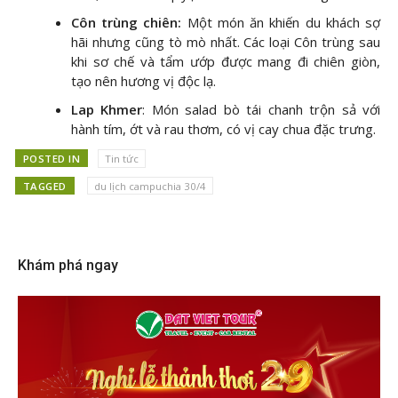
Côn trùng chiên:
Một món ăn khiến du khách sợ
hãi nhưng cũng tò mò nhất. Các loại Côn trùng sau
khi sơ chế và tẩm ướp được mang đi chiên giòn,
tạo nên hương vị độc lạ.
Lap Khmer
: Món salad bò tái chanh trộn sả với
hành tím, ớt và rau thơm, có vị cay chua đặc trưng.
POSTED IN
Tin tức
TAGGED
du lịch campuchia 30/4
Khám phá ngay