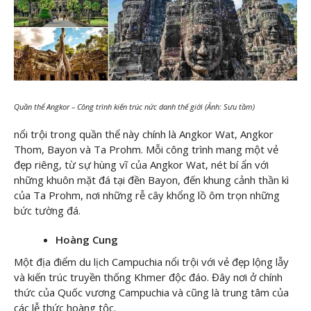
Quần thể Angkor – Công trình kiến trúc nức danh thế giới (Ảnh: Sưu tầm)
nổi trội trong quần thể này chính là Angkor Wat, Angkor
Thom, Bayon và Ta Prohm. Mỗi công trình mang một vẻ
đẹp riêng, từ sự hùng vĩ của Angkor Wat, nét bí ẩn với
những khuôn mặt đá tại đền Bayon, đến khung cảnh thần kì
của Ta Prohm, nơi những rễ cây khổng lồ ôm trọn những
bức tường đá.
Hoàng Cung
Một địa điểm du lịch Campuchia nổi trội với vẻ đẹp lộng lẫy
và kiến trúc truyền thống Khmer độc đáo. Đây nơi ở chính
thức của Quốc vương Campuchia và cũng là trung tâm của
các lễ thức hoàng tộc.