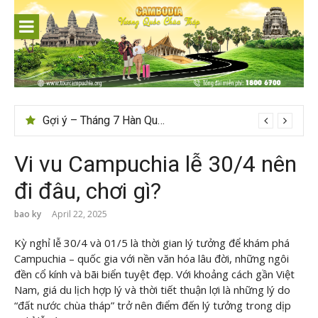
Skip
to
content
Tips du lịch Sri Lanka trọn vẹn cho người mới
Vi vu Campuchia lễ 30/4 nên
đi đâu, chơi gì?
bao ky
April 22, 2025
Kỳ nghỉ lễ 30/4 và 01/5 là thời gian lý tưởng để khám phá
Campuchia – quốc gia với nền văn hóa lâu đời, những ngôi
đền cổ kính và bãi biển tuyệt đẹp. Với khoảng cách gần Việt
Nam, giá du lịch hợp lý và thời tiết thuận lợi là những lý do
“đất nước chùa tháp” trở nên điểm đến lý tưởng trong dịp