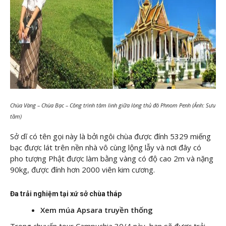
Chùa Vàng – Chùa Bạc – Công trình tâm linh giữa lòng thủ đô Phnom Penh (Ảnh: Sưu
tầm)
Sở dĩ có tên gọi này là bởi ngôi chùa được đính 5329 miếng
bạc được lát trên nền nhà vô cùng lộng lẫy và nơi đây có
pho tượng Phật được làm bằng vàng có độ cao 2m và nặng
90kg, được đính hơn 2000 viên kim cương.
Đa trải nghiệm tại xứ sở chùa tháp
Xem múa Apsara truyền thống
Trong chuyến tour Campuchia 30/4 này, bạn sẽ được trải