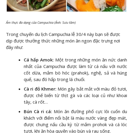
Ẩm thực đa dạng của Campuchia (Ảnh: Sưu tầm)
Trong chuyến du lịch Campuchia lễ 30/4 này bạn sẽ được
dịp được thưởng thức những món ăn ngon đặc trưng nơi
đây như:
Cá hấp Amok:
Một trong những món ăn nức danh
nhất của Campuchia được làm từ cá nấu với nước
cốt dừa, mắm bò hóc (prahok), nghệ, sả và húng
quế, sau đó hấp trong lá chuối.
Cà ri đỏ Khmer:
Món gây bắt mắt với màu đỏ tươi,
được chế biến từ thịt gà và các loại củ như khoai
tây, cà rốt…
Bún Cà ri cá:
Món ăn đường phố cực lôi cuốn du
khách với điểm nổi bật là màu nước vàng đẹp mát,
được chưng nấu cầu kỳ từ mắm prohok và cá lóc
tươi, khi ăn hòa quyện vào bún và rau sống.