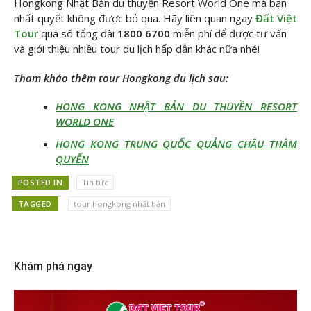
Hongkong Nhật Bản du thuyền Resort World One mà bạn
nhất quyết không được bỏ qua. Hãy liên quan ngay
Đất Việt
Tour
qua số tổng đài
1800 6700
miễn phí để được tư vấn
và giới thiệu nhiều tour du lịch hấp dẫn khác nữa nhé!
Tham khảo thêm tour Hongkong du lịch sau:
HONG KONG NHẬT BẢN DU THUYỀN RESORT
WORLD ONE
HONG KONG TRUNG QUỐC QUẢNG CHÂU THÂM
QUYẾN
POSTED IN
Tin tức
TAGGED
tour hongkong nhật bản
Khám phá ngay