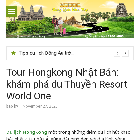
Skip
to
content
24h ở Thụy Sĩ nên đi đâu, chơi gì?
Tips du lịch Đông Âu trở nên trọn vẹn hơn
Tour Hongkong Nhật Bản:
khám phá du Thuyền Resort
World One
bao ky
November 27, 2023
Du lịch HongKong
một trong những điểm du lịch hút khác
bật nhất của Châu Á. Vùng đất xinh đẹp với địa hình sông