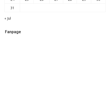
31
« Jul
Fanpage