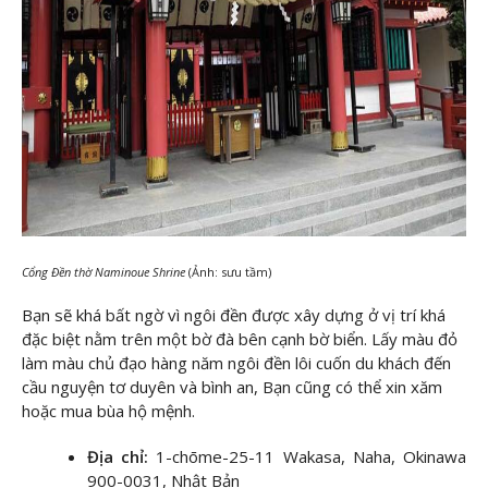
Cổng Đền thờ Naminoue Shrine
(Ảnh: sưu tầm)
Bạn sẽ khá bất ngờ vì ngôi đền được xây dựng ở vị trí khá
đặc biệt nằm trên một bờ đà bên cạnh bờ biển. Lấy màu đỏ
làm màu chủ đạo hàng năm ngôi đền lôi cuốn du khách đến
cầu nguyện tơ duyên và bình an, Bạn cũng có thể xin xăm
hoặc mua bùa hộ mệnh.
Địa chỉ:
1-chōme-25-11 Wakasa, Naha, Okinawa
900-0031, Nhật Bản