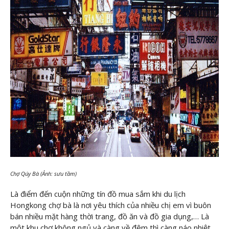
Chợ Qúy Bà (Ảnh: sưu tầm)
Là điểm đến cuộn những tín đồ mua sắm khi du lịch
Hongkong chợ bà là nơi yêu thích của nhiều chị em vì buôn
bán nhiều mặt hàng thời trang, đồ ăn và đồ gia dụng,… Là
một khu chợ không ngủ và càng về đêm thì càng náo nhiệt.