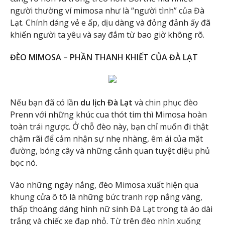
người thường ví mimosa như là “người tình” của Đà
Lạt. Chính dáng vẻ e ấp, dịu dàng và đỏng đảnh ấy đã
khiến người ta yêu và say đắm từ bao giờ không rõ.
ĐÈO MIMOSA – PHẦN THANH KHIẾT CỦA ĐÀ LẠT
Nếu bạn đã có lần
du lịch Đà Lạt
và chin phục đèo
Prenn với những khúc cua thót tim thì Mimosa hoàn
toàn trái ngược. Ở chỗ đèo này, bạn chỉ muốn đi thật
chậm rãi để cảm nhận sự nhẹ nhàng, êm ái của mặt
đường, bóng cây và những cảnh quan tuyệt diệu phủ
bọc nó.
Vào những ngày nắng, đèo Mimosa xuất hiện qua
khung cửa ô tô là những bức tranh rợp nắng vàng,
thấp thoáng dáng hình nữ sinh Đà Lạt trong tà áo dài
trắng và chiếc xe đạp nhỏ. Từ trên đèo nhìn xuống