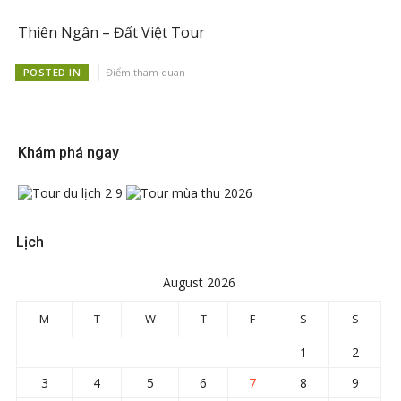
Thiên Ngân – Đất Việt Tour
POSTED IN
Điểm tham quan
Khám phá ngay
Lịch
August 2026
M
T
W
T
F
S
S
1
2
3
4
5
6
7
8
9