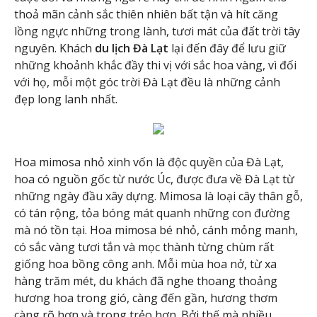
thoả mãn cảnh sắc thiên nhiên bất tận và hít căng
lồng ngực những trong lành, tươi mát của đất trời tây
nguyên. Khách
du lịch Đà Lạt
lại đến đây để lưu giữ
những khoảnh khắc đầy thi vị với sắc hoa vàng, vì đối
với họ, mỗi một góc trời Đà Lạt đều là những cảnh
đẹp long lanh nhất.
Hoa mimosa nhỏ xinh vốn là độc quyền của Đà Lạt,
hoa có nguồn gốc từ nước Úc, được đưa về Đà Lạt từ
những ngày đầu xây dựng. Mimosa là loại cây thân gỗ,
có tán rộng, tỏa bóng mát quanh những con đường
mà nó tồn tại. Hoa mimosa bé nhỏ, cánh mỏng manh,
có sắc vàng tươi tắn và mọc thành từng chùm rất
giống hoa bồng công anh. Mỗi mùa hoa nở, từ xa
hàng trăm mét, du khách đã nghe thoang thoảng
hương hoa trong gió, càng đến gần, hương thơm
càng rõ hơn và trong trẻo hơn. Bởi thế mà nhiều