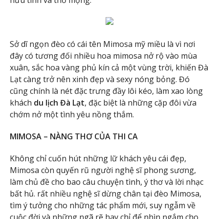
hữu tình và thơ mộng.
Sở dĩ ngọn đèo có cái tên Mimosa mỹ miều là vì nơi
đây có tương đối nhiều hoa mimosa nở rộ vào mùa
xuân, sắc hoa vàng phủ kín cả một vùng trời, khiến Đà
Lạt càng trở nên xinh đẹp và sexy nóng bỏng. Đó
cũng chính là nét đặc trưng đầy lôi kéo, làm xao lòng
khách
du lịch Đà Lạt
, đặc biệt là những cặp đôi vừa
chớm nở một tình yêu nồng thắm.
MIMOSA – NÀNG THƠ CỦA THI CA
Không chỉ cuốn hút những lữ khách yêu cái đẹp,
Mimosa còn quyến rũ người nghệ sĩ phong sương,
làm chủ đề cho bao câu chuyện tình, ý thơ và lời nhạc
bất hủ. rất nhiều nghệ sĩ dừng chân tại đèo Mimosa,
tìm ý tưởng cho những tác phẩm mới, suy ngẫm về
cuộc đời và những ngã rẽ hay chỉ để nhìn ngắm cho