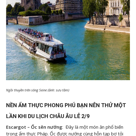
Ngồi thuyền trên sông Seine (ảnh: sưu tầm)
NỀN ẨM THỰC PHONG PHÚ BẠN NÊN THỬ MỘT
LẦN KHI DU LỊCH CHÂU ÂU LỄ 2/9
Escargot – Ốc sên nướng
: Đây là một món ăn phổ biến
trong ẩm thực Pháp. Ốc được nướng cùng hỗn tạp bơ tỏi