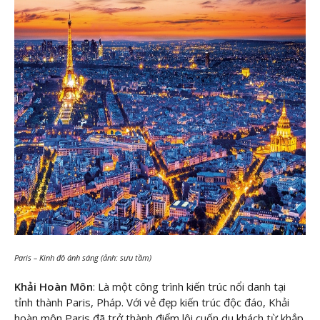
Paris – Kinh đô ánh sáng (ảnh: sưu tầm)
Khải Hoàn Môn
: Là một công trình kiến trúc nổi danh tại
tỉnh thành Paris, Pháp. Với vẻ đẹp kiến trúc độc đáo, Khải
hoàn môn Paris đã trở thành điểm lôi cuốn du khách từ khắp