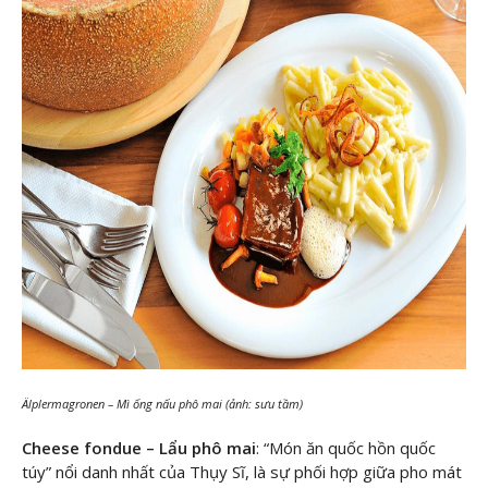
Älplermagronen – Mì ống nấu phô mai (ảnh: sưu tầm)
Cheese fondue – Lẩu phô mai
: “Món ăn quốc hồn quốc
túy” nổi danh nhất của Thụy Sĩ, là sự phối hợp giữa pho mát