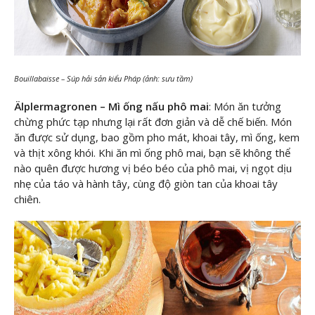
Bouillabaisse – Súp hải sản kiểu Pháp (ảnh: sưu tầm)
Älplermagronen – Mì ống nấu phô mai
: Món ăn tưởng
chừng phức tạp nhưng lại rất đơn giản và dễ chế biến. Món
ăn được sử dụng, bao gồm pho mát, khoai tây, mì ống, kem
và thịt xông khói. Khi ăn mì ống phô mai, bạn sẽ không thể
nào quên được hương vị béo béo của phô mai, vị ngọt dịu
nhẹ của táo và hành tây, cùng độ giòn tan của khoai tây
chiên.