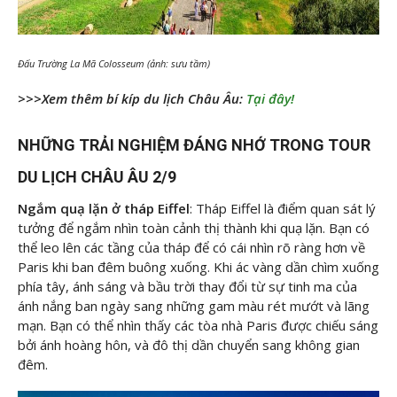
Đấu Trường La Mã Colosseum (ảnh: sưu tầm)
>>>Xem thêm bí kíp du lịch Châu Âu:
Tại đây!
NHỮNG TRẢI NGHIỆM ĐÁNG NHỚ TRONG TOUR
DU LỊCH CHÂU ÂU 2/9
Ngắm quạ lặn ở tháp Eiffel
: Tháp Eiffel là điểm quan sát lý
tưởng để ngắm nhìn toàn cảnh thị thành khi quạ lặn. Bạn có
thể leo lên các tầng của tháp để có cái nhìn rõ ràng hơn về
Paris khi ban đêm buông xuống. Khi ác vàng dần chìm xuống
phía tây, ánh sáng và bầu trời thay đổi từ sự tinh ma của
ánh nắng ban ngày sang những gam màu rét mướt và lãng
mạn. Bạn có thể nhìn thấy các tòa nhà Paris được chiếu sáng
bởi ánh hoàng hôn, và đô thị dần chuyển sang không gian
đêm.