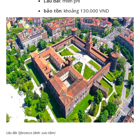
Lâu đài:
miễn phí
bảo tồn
: khoảng 130.000 VND
Lâu đài Sforzesco (ảnh: sưu tầm)