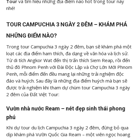
Tour
và tìm hiểu những địa điểm nào hot trong tour này
nhé!
TOUR CAMPUCHIA 3 NGÀY 2 ĐÊM – KHÁM PHÁ
NHỮNG ĐIỂM NÀO?
Trong tour Campuchia 3 ngày 2 đêm, bạn sẽ khám phá một
loạt các địa điểm ham thích, đa dạng về văn hóa và lịch sử.
Từ di tích Angkor Wat đến thị trấn thích Siem Reap, rồi đến
thủ đô Phnom Penh với Đài Độc Lập và Chợ Lớn Mới Phnom
Penh, mỗi điểm đến đều mang lại những trải nghiệm độc
đáo và huých. Sau đây là những địa điểm huých mà bạn sẽ
được trải nghiệm khi tham dự chùm tour Campuchia 3 ngày
2 đêm của Đất Việt Tour:
Vườn nhà nước Ream – nét đẹp sinh thái phong
phú
Khi dự tour du lịch Campuchia 3 ngày 2 đêm, đừng bỏ qua
dịp khám phá Vườn Quốc Gia Ream – một viên ngọc hoang