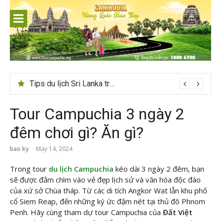
Skip
to
content
Tips du lịch Sri Lanka trọn vẹn cho người mới
Tour Campuchia 3 ngày 2
đêm chơi gì? Ăn gì?
bao ky
May 14, 2024
Trong tour
du lịch Campuchia
kéo dài 3 ngày 2 đêm, bạn
sẽ được đắm chìm vào vẻ đẹp lịch sử và văn hóa độc đáo
của xứ sở Chùa tháp. Từ các di tích Angkor Wat lẫn khu phố
cổ Siem Reap, đến những ký ức đậm nét tại thủ đô Phnom
Penh. Hãy cùng tham dự tour Campuchia của
Đất Việt