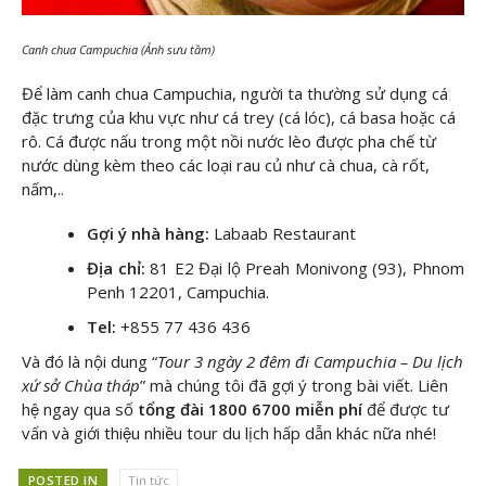
Canh chua Campuchia (Ảnh sưu tầm)
Để làm canh chua Campuchia, người ta thường sử dụng cá
đặc trưng của khu vực như cá trey (cá lóc), cá basa hoặc cá
rô. Cá được nấu trong một nồi nước lèo được pha chế từ
nước dùng kèm theo các loại rau củ như cà chua, cà rốt,
nấm,..
Gợi ý nhà hàng:
Labaab Restaurant
Địa chỉ:
81 E2 Đại lộ Preah Monivong (93), Phnom
Penh 12201, Campuchia.
Tel:
+855 77 436 436
Và đó là nội dung “
Tour 3 ngày 2 đêm đi Campuchia – Du lịch
xứ sở Chùa tháp
” mà chúng tôi đã gợi ý trong bài viết. Liên
hệ ngay
qua số
tổng đài 1800 6700 miễn phí
để được tư
vấn và giới thiệu nhiều tour du lịch hấp dẫn khác nữa nhé!
POSTED IN
Tin tức