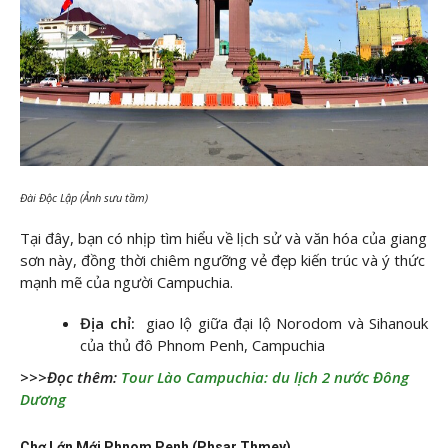
Đài Độc Lập (Ảnh sưu tầm)
Tại đây, bạn có nhịp tìm hiểu về lịch sử và văn hóa của giang
sơn này, đồng thời chiêm ngưỡng vẻ đẹp kiến trúc và ý thức
mạnh mẽ của người Campuchia.
Địa chỉ:
giao lộ giữa đại lộ Norodom và Sihanouk
của thủ đô Phnom Penh, Campuchia
>>>Đọc thêm:
Tour Lào Campuchia: du lịch 2 nước Đông
Dương
Chợ Lớn Mới Phnom Penh (Phsar Thmey)