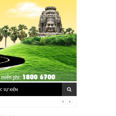
C SỰ KIỆN