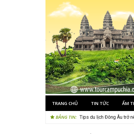
Skip
to
content
TRANG CHỦ
TIN TỨC
ẨM T
BẢNG TIN:
Tips du lịch Đông Âu trở n