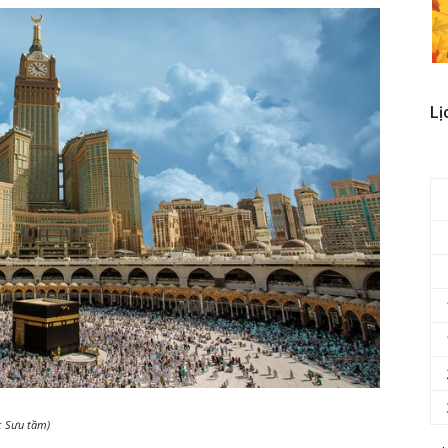
Lị
: Sưu tầm)