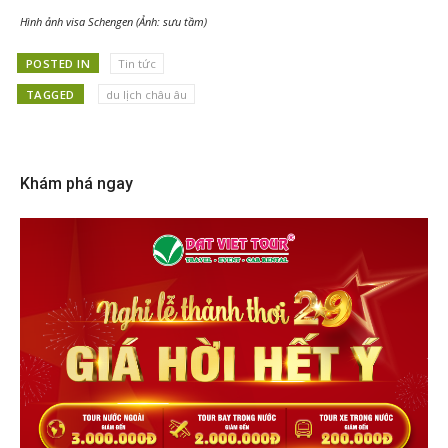
Hình ảnh visa Schengen (Ảnh: sưu tầm)
POSTED IN
Tin tức
TAGGED
du lịch châu âu
Khám phá ngay