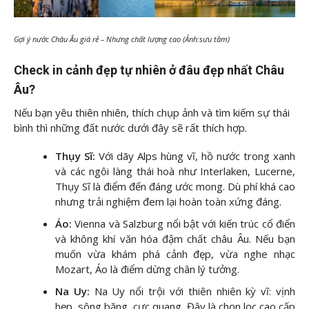
Gợi ý nước Châu Âu giá rẻ – Nhưng chất lượng cao (Ảnh:sưu tầm)
Check in cảnh đẹp tự nhiên ở đâu đẹp nhất Châu
Âu?
Nếu bạn yêu thiên nhiên, thích chụp ảnh và tìm kiếm sự thái
bình thì những đất nước dưới đây sẽ rất thích hợp.
Thụy Sĩ:
Với dãy Alps hùng vĩ, hồ nước trong xanh
và các ngôi làng thái hoà như Interlaken, Lucerne,
Thụy Sĩ là điểm đến đáng ước mong. Dù phí khá cao
nhưng trải nghiệm đem lại hoàn toàn xứng đáng.
Áo:
Vienna và Salzburg nổi bật với kiến trúc cổ điển
và không khí văn hóa đậm chất châu Âu. Nếu bạn
muốn vừa khám phá cảnh đẹp, vừa nghe nhạc
Mozart, Áo là điểm dừng chân lý tưởng.
Na Uy:
Na Uy nổi trội với thiên nhiên kỳ vĩ: vịnh
hẹp, sông băng, cực quang. Đây là chọn lọc cao cấp