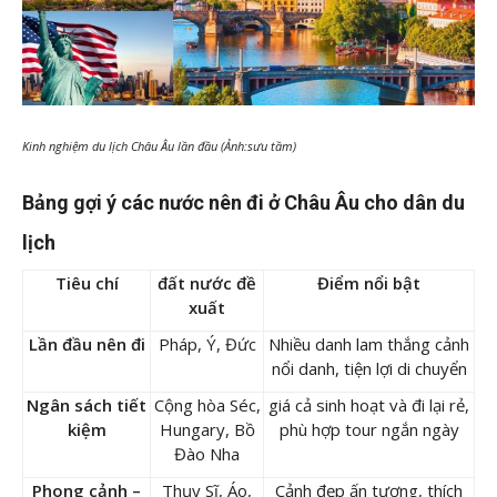
Kinh nghiệm du lịch Châu Âu lần đầu (Ảnh:sưu tầm)
Bảng gợi ý các nước nên đi ở Châu Âu cho dân du
lịch
Tiêu chí
đất nước đề
Điểm nổi bật
xuất
Lần đầu nên đi
Pháp, Ý, Đức
Nhiều danh lam thắng cảnh
nổi danh, tiện lợi di chuyển
Ngân sách tiết
Cộng hòa Séc,
giá cả sinh hoạt và đi lại rẻ,
kiệm
Hungary, Bồ
phù hợp tour ngắn ngày
Đào Nha
Phong cảnh –
Thụy Sĩ, Áo,
Cảnh đẹp ấn tượng, thích