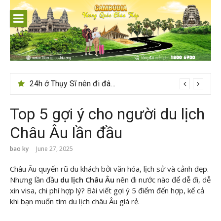
Skip
to
content
Du lịch Sri Lanka – Bật mí nên đi mùa nào đẹp
24h ở Thụy Sĩ nên đi đâu, chơi gì?
Top 5 gợi ý cho người du lịch
Châu Âu lần đầu
bao ky
June 27, 2025
Châu Âu quyến rũ du khách bởi văn hóa, lịch sử và cảnh đẹp.
Nhưng lần đầu
du lịch Châu Âu
nên đi nước nào để dễ đi, dễ
xin visa, chi phí hợp lý? Bài viết gợi ý 5 điểm đến hợp, kể cả
khi bạn muốn tìm du lịch châu Âu giá rẻ.