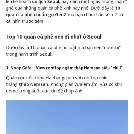
lên kế hoạch
du lịch Seoul
,
hãy dành một ngày “sống chậm”
ghé qua những quán cà phê xinh này nhé. Dưới đây là
10
quán cà phê chuẩn gu GenZ
mà bạn chắc chắn sẽ mê từ
cái nhìn trước tiên!
Top 10 quán cà phê nên đi nhất ở Seoul
Dưới đây là 10 quán cà phê nổi bật mà bạn nên “note lại”
trong hành trình Seoul:
1. Noop Cafe – View rooftop ngắm tháp Namsan siêu “chill”
Quán cực nổi ở khu Haebangchon với rooftop nhìn
thẳng
tháp Namsan.
Không gian vừa êm ấm, vừa có khu
dome trong suốt cực xịn để chụp ảnh.