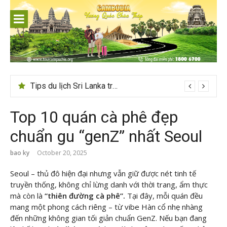
Skip
to
content
Tips du lịch Sri Lanka trọn vẹn cho người mới
Top 10 quán cà phê đẹp
chuẩn gu “genZ” nhất Seoul
bao ky
October 20, 2025
Seoul – thủ đô hiện đại nhưng vẫn giữ được nét tinh tế
truyền thống, không chỉ lừng danh với thời trang, ẩm thực
mà còn là
“thiên đường cà phê”.
Tại đây, mỗi quán đều
mang một phong cách riêng – từ vibe Hàn cổ nhẹ nhàng
đến những không gian tối giản chuẩn GenZ. Nếu bạn đang