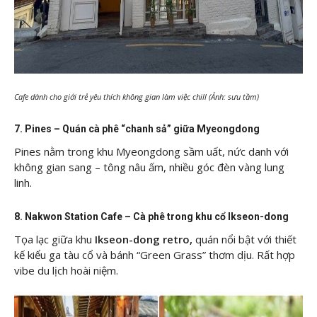
Cafe dành cho giới trẻ yêu thích không gian làm việc chill (Ảnh: sưu tầm)
7. Pines – Quán cà phê “chanh sả” giữa Myeongdong
Pines nằm trong khu Myeongdong sầm uất, nức danh với
không gian sang – tông nâu ấm, nhiều góc đèn vàng lung
linh.
8. Nakwon Station Cafe – Cà phê trong khu cổ Ikseon-dong
Tọa lạc giữa khu
Ikseon-dong retro,
quán nổi bật với thiết
kế kiểu ga tàu cổ và bánh “Green Grass” thơm dịu. Rất hợp
vibe du lịch hoài niệm.