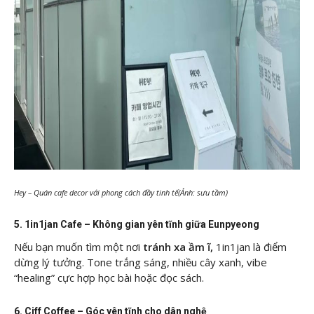
Hey – Quán cafe decor với phong cách đầy tinh tế(Ảnh: sưu tầm)
5. 1in1jan Cafe – Không gian yên tĩnh giữa Eunpyeong
Nếu bạn muốn tìm một nơi
tránh xa ầm ĩ,
1in1jan là điểm
dừng lý tưởng. Tone trắng sáng, nhiều cây xanh, vibe
“healing” cực hợp học bài hoặc đọc sách.
6. Ciff Coffee – Góc yên tĩnh cho dân nghệ