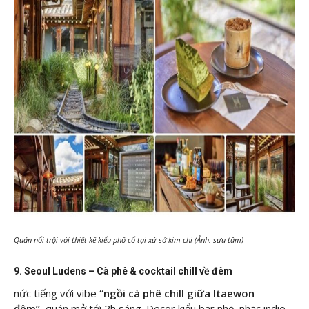
Quán nổi trội với thiết kế kiểu phố cổ tại xứ sở kim chi (Ảnh: sưu tầm)
9. Seoul Ludens – Cà phê & cocktail chill về đêm
nức tiếng với vibe
“ngồi cà phê chill giữa Itaewon
đêm”,
quán mở tới 2h sáng. Decor kiểu bar nhẹ, nhạc indie