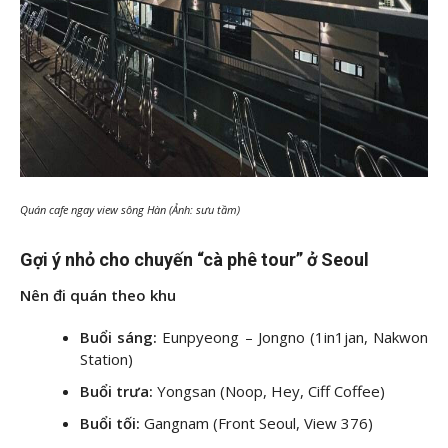
Quán cafe ngay view sông Hàn (Ảnh: sưu tầm)
Gợi ý nhỏ cho chuyến “cà phê tour” ở Seoul
Nên đi quán theo khu
Buổi sáng:
Eunpyeong – Jongno (1in1jan, Nakwon
Station)
Buổi trưa:
Yongsan (Noop, Hey, Ciff Coffee)
Buổi tối:
Gangnam (Front Seoul, View 376)