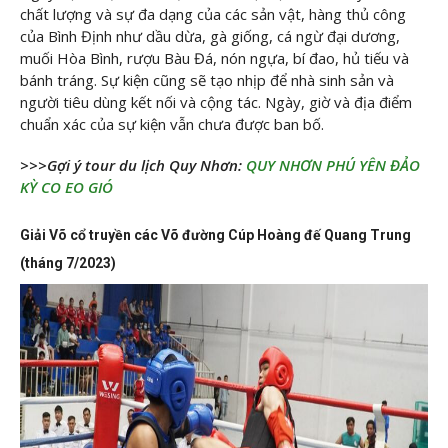
chất lượng và sự đa dạng của các sản vật, hàng thủ công
của Bình Định như dầu dừa, gà giống, cá ngừ đại dương,
muối Hòa Bình, rượu Bàu Đá, nón ngựa, bí đao, hủ tiếu và
bánh tráng. Sự kiện cũng sẽ tạo nhịp để nhà sinh sản và
người tiêu dùng kết nối và cộng tác. Ngày, giờ và địa điểm
chuẩn xác của sự kiện vẫn chưa được ban bố.
>>>Gợi ý tour du lịch Quy Nhơn:
QUY NHƠN PHÚ YÊN ĐẢO
KỲ CO EO GIÓ
Giải Võ cổ truyền các Võ đường Cúp Hoàng đế Quang Trung
(tháng 7/2023)