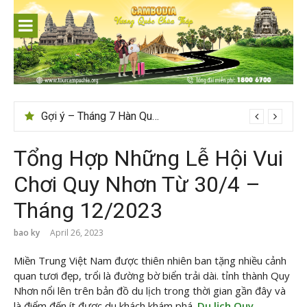
Skip
to
content
Tips du lịch Sri Lanka trọn vẹn cho người mới
Tổng Hợp Những Lễ Hội Vui
Chơi Quy Nhơn Từ 30/4 –
Tháng 12/2023
bao ky
April 26, 2023
Miền Trung Việt Nam được thiên nhiên ban tặng nhiều cảnh
quan tươi đẹp, trổi là đường bờ biển trải dài. tỉnh thành Quy
Nhơn nổi lên trên bản đồ du lịch trong thời gian gần đây và
là điểm đến ít được du khách khám phá.
Du lịch Quy