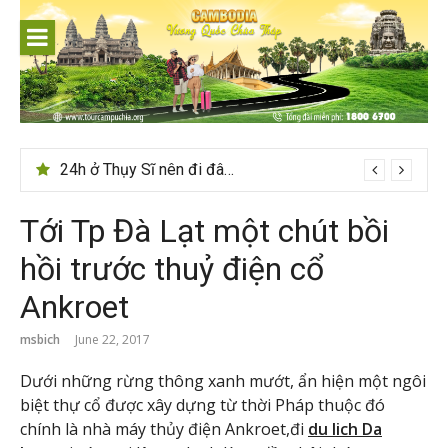
Skip
to
content
24h ở Thụy Sĩ nên đi đâu, chơi gì?
Tới Tp Đà Lạt một chút bồi
hồi trước thuỷ điện cổ
Ankroet
msbich
June 22, 2017
Dưới những rừng thông xanh mướt, ẩn hiện một ngôi
biệt thự cổ được xây dựng từ thời Pháp thuộc đó
chính là nhà máy thủy điện Ankroet,đi
du lich Da