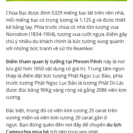
Chùa Bạc được đính 5329 miếng bạc lát trên nền nhà,
mỗi miếng bạc có trọng lượng là 1,125 g và được thiết
kế bằng tay. Phía trước chùa có nhà tôn tượng vua
Norodom (1834-1904), tượng vua cưỡi ngựa. Điểm gây
chú ý nhiều du khách chính là bức tường xung quanh
với những bức tranh về sử thi Reamker.
Điểm tham quan lý tưởng tại Phnom Pênh
này là nơi
lưu giữ hơn 1650 vật dụng có giá trị. Trung tâm ngọn
tháp là điểm đặt bức tượng Phật Ngọc Lục Bảo, phía
trước tượng Phật Ngọc Lục Bảo là tượng Phật Di-Lặc
được đúc bằng 90Kg vàng ròng và gắng 2086 viên kim
cương.
Đặc biệt, trong đó có viên kim cương 25 carat trên
vương miện và viên kim cương 20 carat gắn ở
ngực. Bạn đừng quên đến nơi đây để chuyến
du lịch
Campuchia mùa hè
trở nên trọn vẹn nhé!