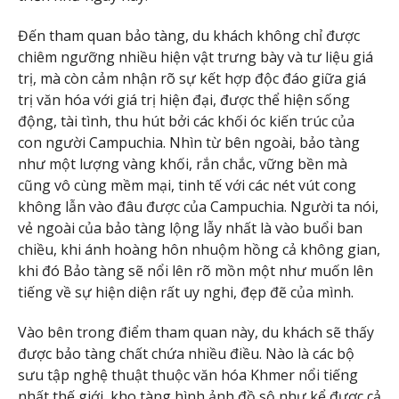
Đến tham quan bảo tàng, du khách không chỉ được
chiêm ngưỡng nhiều hiện vật trưng bày và tư liệu giá
trị, mà còn cảm nhận rõ sự kết hợp độc đáo giữa giá
trị văn hóa với giá trị hiện đại, được thể hiện sống
động, tài tình, thu hút bởi các khối óc kiến trúc của
con người Campuchia. Nhìn từ bên ngoài, bảo tàng
như một lượng vàng khối, rắn chắc, vững bền mà
cũng vô cùng mềm mại, tinh tế với các nét vút cong
không lẫn vào đâu được của Campuchia. Người ta nói,
vẻ ngoài của bảo tàng lộng lẫy nhất là vào buổi ban
chiều, khi ánh hoàng hôn nhuộm hồng cả không gian,
khi đó Bảo tàng sẽ nổi lên rõ mồn một như muốn lên
tiếng về sự hiện diện rất uy nghi, đẹp đẽ của mình.
Vào bên trong điểm tham quan này, du khách sẽ thấy
được bảo tàng chất chứa nhiều điều. Nào là các bộ
sưu tập nghệ thuật thuộc văn hóa Khmer nổi tiếng
nhất thế giới, kho tàng hình ảnh đồ sộ như kể được cả