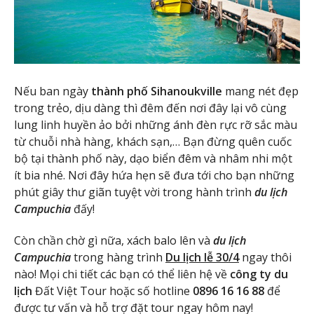
Nếu ban ngày
thành phố Sihanoukville
mang nét đẹp
trong trẻo, dịu dàng thì đêm đến nơi đây lại vô cùng
lung linh huyền ảo bởi những ánh đèn rực rỡ sắc màu
từ chuỗi nhà hàng, khách sạn,… Bạn đừng quên cuốc
bộ tại thành phố này, dạo biển đêm và nhâm nhi một
ít bia nhé. Nơi đây hứa hẹn sẽ đưa tới cho bạn những
phút giây thư giãn tuyệt vời trong hành trình
du lịch
Campuchia
đấy!
Còn chần chờ gì nữa, xách balo lên và
du lịch
Campuchia
trong hàng trình
Du lịch lễ 30/4
ngay thôi
nào! Mọi chi tiết các bạn có thể liên hệ về
công ty du
lịch
Đất Việt Tour hoặc số hotline
0896 16 16 88
để
được tư vấn và hỗ trợ đặt tour ngay hôm nay!