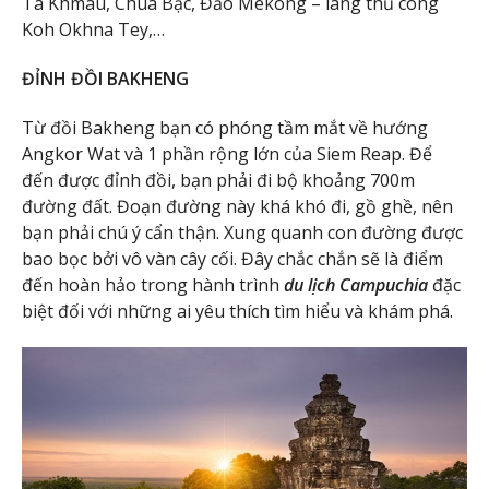
Ta Khmau, Chùa Bạc, Đảo Mekong – làng thủ công
Koh Okhna Tey,…
ĐỈNH ĐỒI BAKHENG
Từ đồi Bakheng bạn có phóng tầm mắt về hướng
Angkor Wat và 1 phần rộng lớn của Siem Reap. Để
đến được đỉnh đồi, bạn phải đi bộ khoảng 700m
đường đất. Đoạn đường này khá khó đi, gồ ghề, nên
bạn phải chú ý cẩn thận. Xung quanh con đường được
bao bọc bởi vô vàn cây cối. Đây chắc chắn sẽ là điểm
đến hoàn hảo trong hành trình
du lịch Campuchia
đặc
biệt đối với những ai yêu thích tìm hiểu và khám phá.