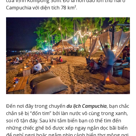
cửa Vịnh Kompong Som. Đó là hòn đảo lớn thứ hai ở
Campuchia với diện tích 78 km².
Đến nơi đây trong chuyến
du lịch Campuchia
, bạn chắc
chắn sẽ bị “đốn tim” bởi làn nước vô cùng trong xanh,
soi rõ tận đáy. Sau khi tắm biển bạn có thể tìm đến
những chiếc ghế bố được xếp ngay ngắn dọc bãi biển
để nghỉ ngơi hoặc ngắm nhìn cảnh biển thơ mộng nơi