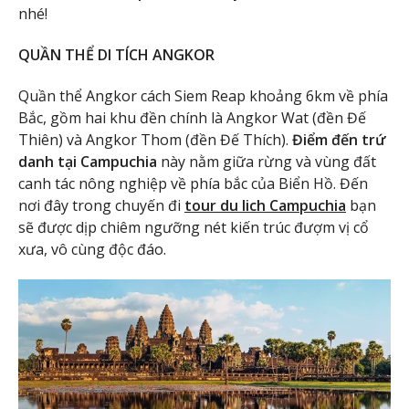
nhé!
QUẦN THỂ DI TÍCH ANGKOR
Quần thể Angkor cách Siem Reap khoảng 6km về phía
Bắc, gồm hai khu đền chính là Angkor Wat (đền Đế
Thiên) và Angkor Thom (đền Đế Thích).
Điểm đến trứ
danh tại Campuchia
này nằm giữa rừng và vùng đất
canh tác nông nghiệp về phía bắc của Biển Hồ. Đến
nơi đây trong chuyến đi
tour du lich Campuchia
bạn
sẽ được dịp chiêm ngưỡng nét kiến trúc đượm vị cổ
xưa, vô cùng độc đáo.