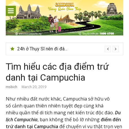
Skip
to
content
24h ở Thụy Sĩ nên đi đâu, chơi gì?
Tìm hiểu các địa điểm trứ
danh tại Campuchia
msbich
March 20, 2019
Như nhiều đất nước khác, Campuchia sở hữu vô
số cảnh quan thiên nhiên tuyệt đẹp cùng khá
nhiều quần thể di tích mang nét kiến trúc độc đáo.
Du
lịch Campuchia
, bạn không thể bỏ lỡ những
điểm đến
trứ danh tại Campuchia
để chuyến vi vu thật trọn vẹn