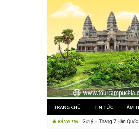
Skip
to
content
TRANG CHỦ
TIN TỨC
ẨM T
BẢNG TIN:
Gợi ý – Tháng 7 Hàn Quốc 