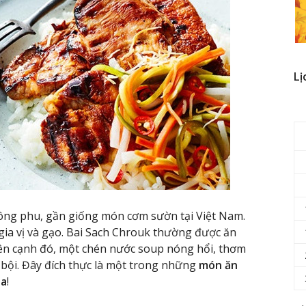
Lị
ông phu, gần giống món cơm sườn tại Việt Nam.
gia vị và gạo. Bai Sach Chrouk thường được ăn
 Bên cạnh đó, một chén nước soup nóng hổi, thơm
bội. Đây đích thực là một trong những
món ăn
ia
!