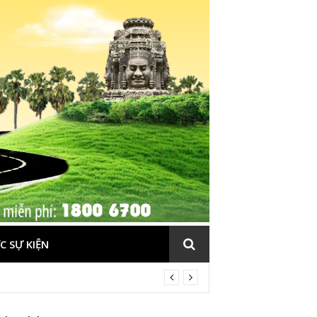
C SỰ KIỆN