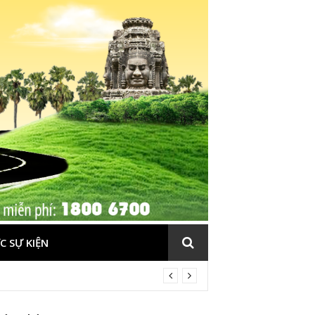
C SỰ KIỆN