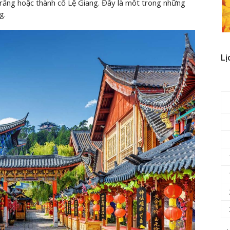
trắng hoặc thành cổ Lệ Giang. Đây là môt trong những
g.
Lị