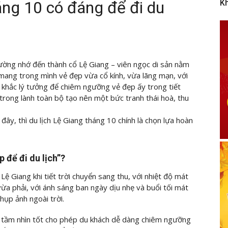
áng 10 có đáng để đi du
K
hường nhớ đến thành cổ Lệ Giang – viên ngọc di sản nằm
ang trong mình vẻ đẹp vừa cổ kính, vừa lãng mạn, với
 khắc lý tưởng để chiêm ngưỡng vẻ đẹp ấy trong tiết
trong lành toàn bộ tạo nên một bức tranh thái hoà, thu
đây, thì du lịch Lệ Giang tháng 10 chính là chọn lựa hoàn
 để đi du lịch”?
ệ Giang khi tiết trời chuyển sang thu, với nhiệt độ mát
ừa phải, với ánh sáng ban ngày dịu nhẹ và buổi tối mát
ụp ảnh ngoài trời.
và tầm nhìn tốt cho phép du khách dễ dàng chiêm ngưỡng