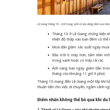
Lệ Giang tháng 10 – trời trong, phố cổ dịu dàng (ảnh sưu tầm
Tháng 10 ở Lệ Giang chứng kiến nh
nhiệt độ thấp vào ban đêm có thể 
Mưa dần giảm: xác suất ngày mưa 
Bầu trời ít mây hơn, tầm nhìn m
trong xanh hoặc có mây rải rác.
Ánh sáng ban ngày giảm dần tron
tháng còn khoảng 11 giờ 9 phút.
Tháng 10 mang đến Lệ Giang một lớp khí hậu
thuận tiện cho việc di chuyển, ngắm cảnh ngo
Điểm nhấn không thể bỏ qua khi du 
1. Thành cổ Lệ Giang – góc phố nhuốm vàng 