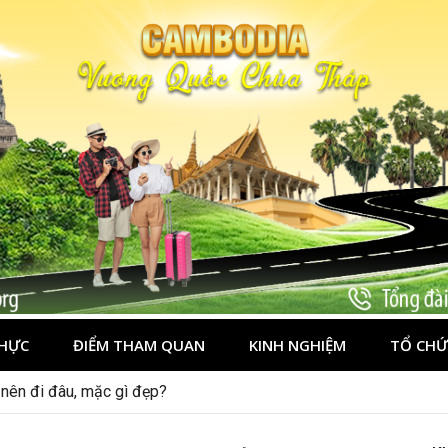
HỰC
ĐIỂM THAM QUAN
KINH NGHIỆM
TỔ CHỨ
n vẹn cho người mới