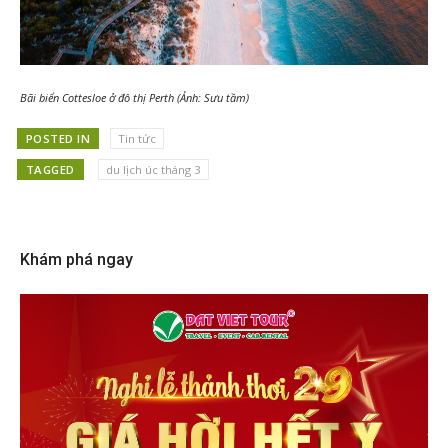
Bãi biển Cottesloe ở đô thị Perth (Ảnh: Sưu tầm)
POSTED IN
Tin tức
TAGGED
du lịch úc tháng 3
Khám phá ngay