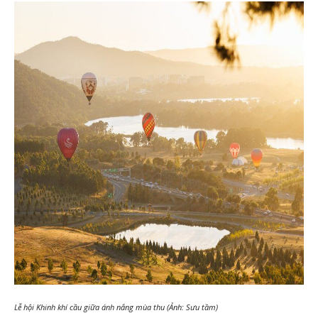
Lễ hội Khinh khí cầu giữa ánh nắng mùa thu (Ảnh: Sưu tầm)