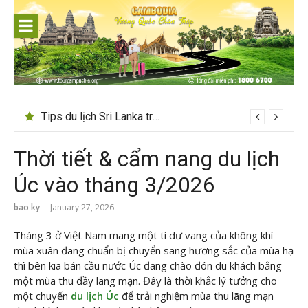
Skip
to
content
24h ở Thụy Sĩ nên đi đâu, chơi gì?
Thời tiết & cẩm nang du lịch
Úc vào tháng 3/2026
bao ky
January 27, 2026
Tháng 3 ở Việt Nam mang một tí dư vang của không khí
mùa xuân đang chuẩn bị chuyển sang hương sắc của mùa hạ
thì bên kia bán cầu nước Úc đang chào đón du khách bằng
một mùa thu đầy lãng mạn. Đây là thời khắc lý tưởng cho
một chuyến
du lịch Úc
để trải nghiệm mùa thu lãng mạn