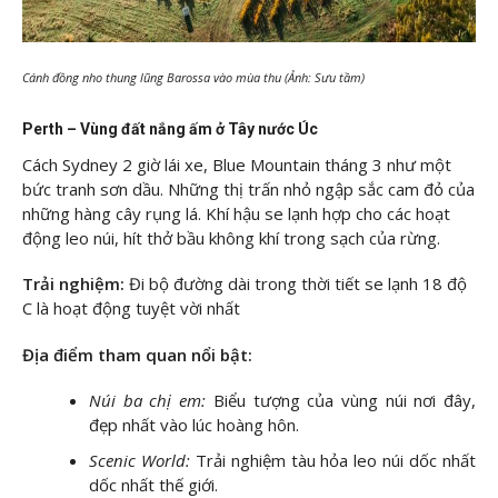
Cánh đồng nho thung lũng Barossa vào mùa thu (Ảnh: Sưu tầm)
Perth – Vùng đất nắng ấm ở Tây nước Úc
Cách Sydney 2 giờ lái xe, Blue Mountain tháng 3 như một
bức tranh sơn dầu. Những thị trấn nhỏ ngập sắc cam đỏ của
những hàng cây rụng lá. Khí hậu se lạnh hợp cho các hoạt
động leo núi, hít thở bầu không khí trong sạch của rừng.
Trải nghiệm:
Đi bộ đường dài trong thời tiết se lạnh 18 độ
C là hoạt động tuyệt vời nhất
Địa điểm tham quan nổi bật:
Núi ba chị em:
Biểu tượng của vùng núi nơi đây,
đẹp nhất vào lúc hoàng hôn.
Scenic World:
Trải nghiệm tàu hỏa leo núi dốc nhất
dốc nhất thế giới.