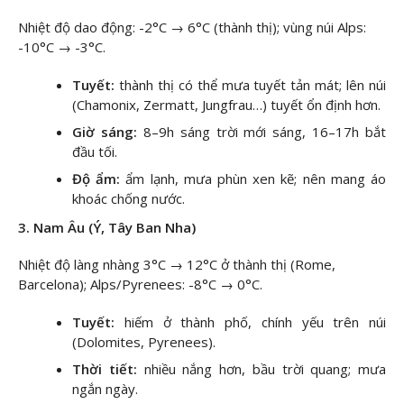
Nhiệt độ dao động: -2°C → 6°C (thành thị); vùng núi Alps:
-10°C → -3°C.
Tuyết:
thành thị có thể mưa tuyết tản mát; lên núi
(Chamonix, Zermatt, Jungfrau…) tuyết ổn định hơn.
Giờ sáng:
8–9h sáng trời mới sáng, 16–17h bắt
đầu tối.
Độ ẩm:
ẩm lạnh, mưa phùn xen kẽ; nên mang áo
khoác chống nước.
3. Nam Âu (Ý, Tây Ban Nha)
Nhiệt độ làng nhàng 3°C → 12°C ở thành thị (Rome,
Barcelona); Alps/Pyrenees: -8°C → 0°C.
Tuyết:
hiếm ở thành phố, chính yếu trên núi
(Dolomites, Pyrenees).
Thời tiết:
nhiều nắng hơn, bầu trời quang; mưa
ngắn ngày.