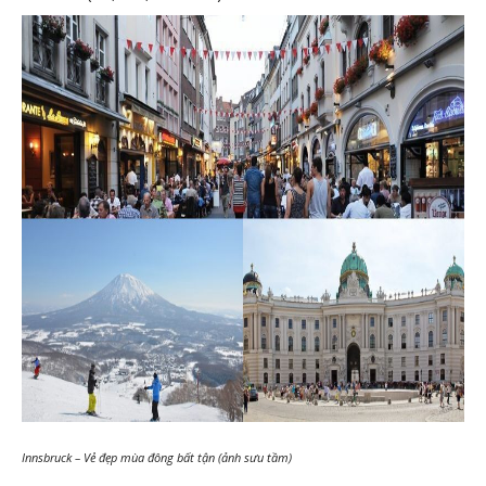
Innsbruck – Vẻ đẹp mùa đông bất tận (ảnh sưu tầm)