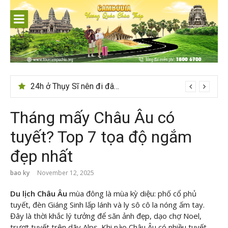
Skip
to
content
Du lịch Sri Lanka – Bật mí nên đi mùa nào đẹp
Tháng mấy Châu Âu có
tuyết? Top 7 tọa độ ngắm
đẹp nhất
bao ky
November 12, 2025
Du lịch Châu Âu
mùa đông là mùa kỳ diệu: phố cổ phủ
tuyết, đèn Giáng Sinh lấp lánh và ly sô cô la nóng ấm tay.
Đây là thời khắc lý tưởng để săn ảnh đẹp, dạo chợ Noel,
trượt tuyết trên dãy Alps. Khi nào Châu Âu có nhiều tuyết