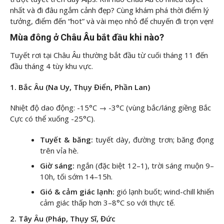
nhất và đi đâu ngắm cảnh đẹp? Cùng
khám phá thời điểm lý
tưởng, điểm đến “hot” và vài mẹo nhỏ để chuyến đi trọn vẹn!
Mùa đông ở Châu Âu bắt đầu khi nào?
Tuyết rơi tại Châu Âu thường bắt đầu từ cuối tháng 11 đến
đầu tháng 4 tùy khu vực.
1. Bắc Âu (Na Uy, Thụy Điển, Phần Lan)
Nhiệt độ dao động: -15°C → -3°C (vùng bắc/láng giềng Bắc
Cực có thể xuống -25°C).
Tuyết & băng:
tuyết dày, đường trơn; băng đọng
trên vỉa hè.
Giờ sáng:
ngắn (đặc biệt 12–1), trời sáng muộn 9–
10h, tối sớm 14–15h.
Gió & cảm giác lạnh:
gió lạnh buốt; wind-chill khiến
cảm giác thấp hơn 3–8°C so với thực tế.
2. Tây Âu (Pháp, Thụy Sĩ, Đức