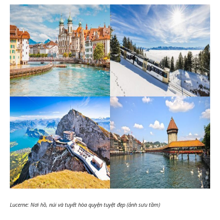
Lucerne: Nơi hồ, núi và tuyết hòa quyện tuyệt đẹp (ảnh sưu tầm)