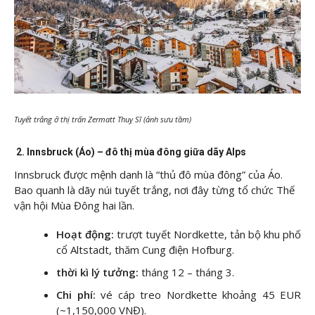
Tuyết trắng ở thị trấn Zermatt Thuỵ Sĩ (ảnh sưu tầm)
2. Innsbruck (Áo) – đô thị mùa đông giữa dãy Alps
Innsbruck được mệnh danh là “thủ đô mùa đông” của Áo.
Bao quanh là dãy núi tuyết trắng, nơi đây từng tổ chức Thế
vận hội Mùa Đông hai lần.
Hoạt động:
trượt tuyết Nordkette, tản bộ khu phố
cổ Altstadt, thăm Cung điện Hofburg.
thời kì lý tưởng:
tháng 12 – tháng 3.
Chi phí:
vé cáp treo Nordkette khoảng 45 EUR
(~1,150,000 VNĐ).