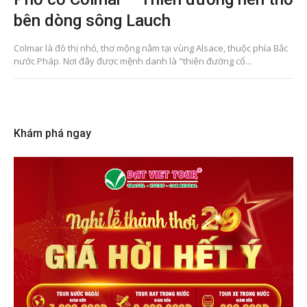
bên dòng sông Lauch
Colmar là đô thị nhỏ, thơ mộng nằm tại vùng Alsace, thuộc phía Bắc
nước Pháp. Nơi đây được mệnh danh là "thiên đường cổ...
Khám phá ngay