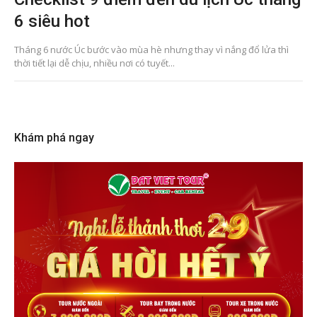
6 siêu hot
Tháng 6 nước Úc bước vào mùa hè nhưng thay vì nắng đổ lửa thì
thời tiết lại dễ chịu, nhiều nơi có tuyết...
Khám phá ngay