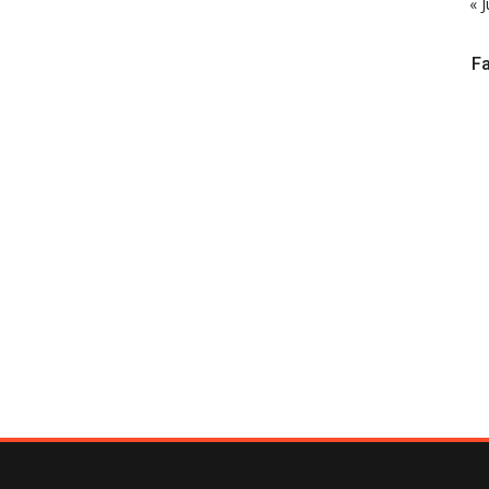
« J
F