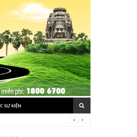
C SỰ KIỆN