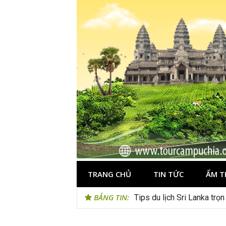
Skip
to
content
TRANG CHỦ
TIN TỨC
ẨM T
BẢNG TIN:
Tips du lịch Sri Lanka trọ