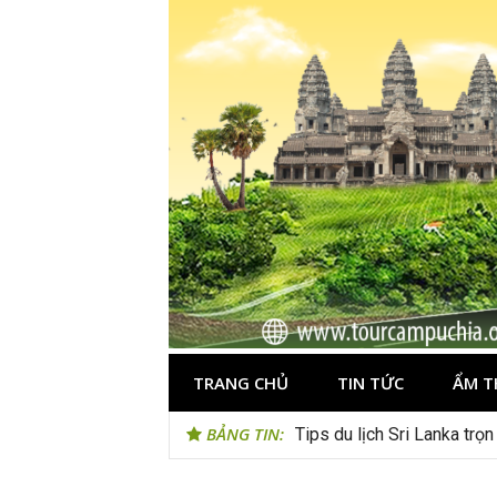
Skip
to
content
TRANG CHỦ
TIN TỨC
ẨM T
BẢNG TIN:
Tips du lịch Sri Lanka trọ