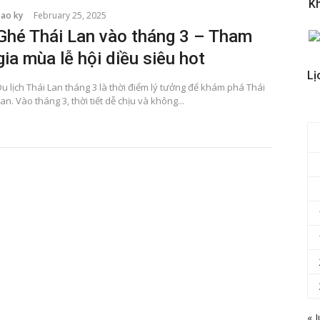
K
bao ky
February 25, 2025
Ghé Thái Lan vào tháng 3 – Tham
gia mùa lễ hội diều siêu hot
Lị
u lịch Thái Lan tháng 3 là thời điểm lý tưởng để khám phá Thái
an. Vào tháng 3, thời tiết dễ chịu và không...
« J