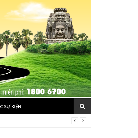
C SỰ KIỆN