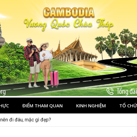
HỰC
ĐIỂM THAM QUAN
KINH NGHIỆM
TỔ CHỨ
nên đi đâu, mặc gì đẹp?
ên trọn vẹn hơn