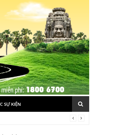
C SỰ KIỆN