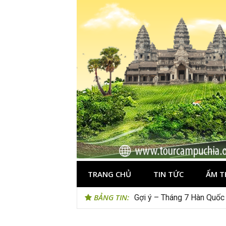
Skip
to
content
TRANG CHỦ
TIN TỨC
ẨM T
BẢNG TIN:
Gợi ý – Tháng 7 Hàn Quốc 
Tips du lịch Đông Âu trở n