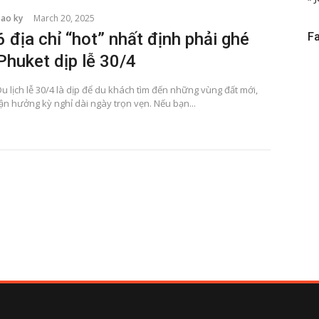
bao ky
March 20, 2025
6 địa chỉ “hot” nhất định phải ghé
F
Phuket dịp lễ 30/4
u lịch lễ 30/4 là dịp để du khách tìm đến những vùng đất mới,
ận hưởng kỳ nghỉ dài ngày trọn vẹn. Nếu bạn...