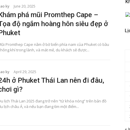
K
bao ky
June 20, 2025
Khám phá mũi Promthep Cape –
Tọa độ ngắm hoàng hôn siêu đẹp ở
Lị
Phuket
Mũi Promthep Cape nằm ở bờ biển phía nam của Phuket có bầu
không khí trong lành, và mát mẻ, du khách sẽ được...
bao ky
April 29, 2025
24h ở Phuket Thái Lan nên đi đâu,
chơi gì?
Du lịch Thái Lan 2025 đang trở nên “từ khóa nóng” trên bản đồ
u lịch châu Á, và nếu bạn đang tìm một điểm...
« J