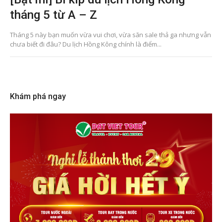
tháng 5 từ A – Z
Tháng 5 này bạn muốn vừa vui chơi, vừa săn sale thả ga nhưng vẫn
chưa biết đi đâu? Du lịch Hồng Kông chính là điểm...
Khám phá ngay