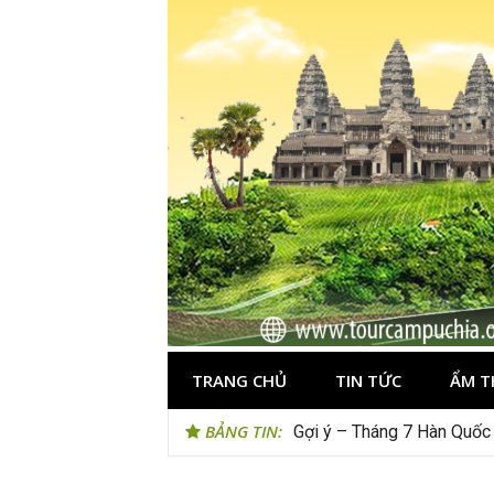
Skip
to
content
TRANG CHỦ
TIN TỨC
ẨM T
BẢNG TIN:
Gợi ý – Tháng 7 Hàn Quốc 