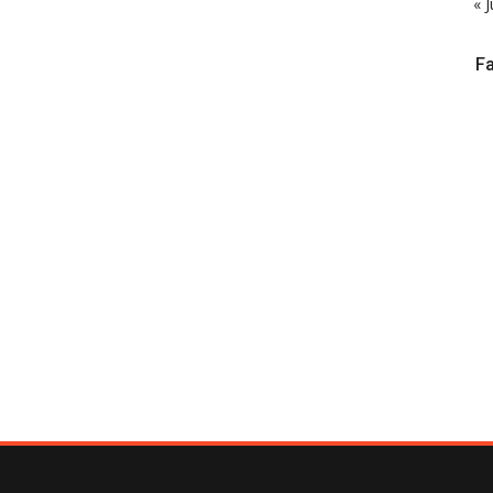
« J
F