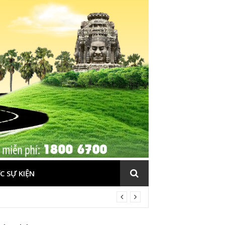
C SỰ KIỆN