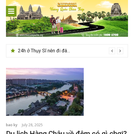
Skip
to
content
24h ở Thụy Sĩ nên đi đâu, chơi gì?
bao ky
July 28, 2025
Du lịch Hàng Châu về đêm có gì chơi?