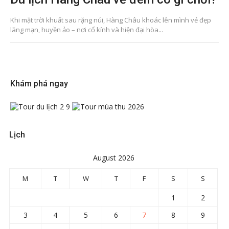
Khi mặt trời khuất sau rặng núi, Hàng Châu khoác lên mình vẻ đẹp
lãng mạn, huyền ảo – nơi cổ kính và hiện đại hòa...
Khám phá ngay
Lịch
August 2026
M
T
W
T
F
S
S
1
2
3
4
5
6
7
8
9