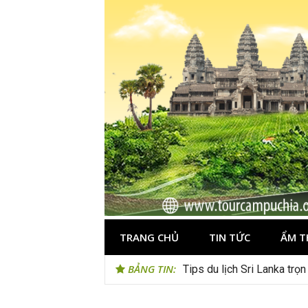
Skip
to
content
TRANG CHỦ
TIN TỨC
ẨM T
BẢNG TIN:
Tips du lịch Sri Lanka trọ