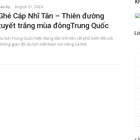
K
bao ky
August 21, 2024
Ghé Cáp Nhĩ Tân – Thiên đường
tuyết trắng mùa đôngTrung Quốc
Lị
Du lịch Trung Quốc hiện đang dần trở nên rất phổ biến đối với
hững giáo đồ du lịch Việt Nam nói riêng và thế...
« J