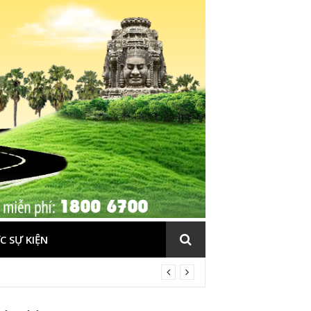
C SỰ KIỆN