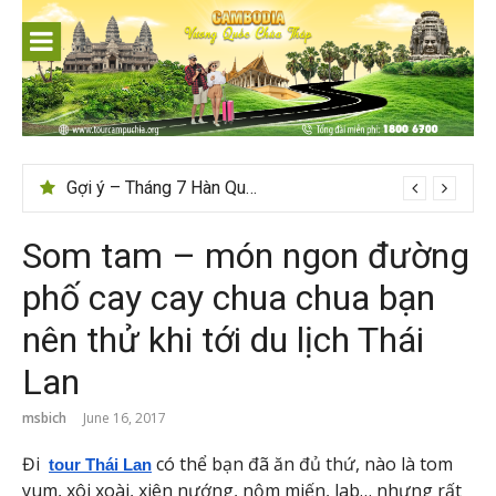
Skip
to
content
Gợi ý – Tháng 7 Hàn Quốc nên đi đâu, mặc gì đẹp?
Som tam – món ngon đường
phố cay cay chua chua bạn
nên thử khi tới du lịch Thái
Lan
msbich
June 16, 2017
Đi
có thể bạn đã ăn đủ thứ, nào là tom
tour Thái Lan
yum, xôi xoài, xiên nướng, nộm miến, lab… nhưng rất