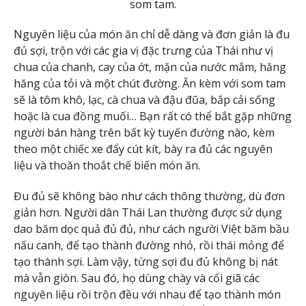
som tam.
Nguyên liệu của món ăn chỉ dễ dàng và đơn giản là đu
đủ sợi, trộn với các gia vị đặc trưng của Thái như vị
chua của chanh, cay của ớt, mặn của nước mắm, hăng
hăng của tỏi và một chút đường. Ăn kèm với som tam
sẽ là tôm khô, lạc, cà chua và đậu đũa, bắp cải sống
hoặc là cua đồng muối… Bạn rất có thể bắt gặp những
người bán hàng trên bất kỳ tuyến đường nào, kèm
theo một chiếc xe đẩy cút kít, bày ra đủ các nguyên
liệu và thoăn thoắt chế biến món ăn.
Đu đủ sẽ không bào như cách thông thường, dù đơn
giản hơn. Người dân Thái Lan thường được sử dụng
dao băm dọc quả đủ đủ, như cách người Việt băm bầu
nấu canh, để tạo thành đường nhỏ, rồi thái mỏng để
tạo thành sợi. Làm vậy, từng sợi đu đủ không bị nát
mà vẫn giòn. Sau đó, họ dùng chày và cối giã các
nguyên liệu rồi trộn đều với nhau để tạo thành món