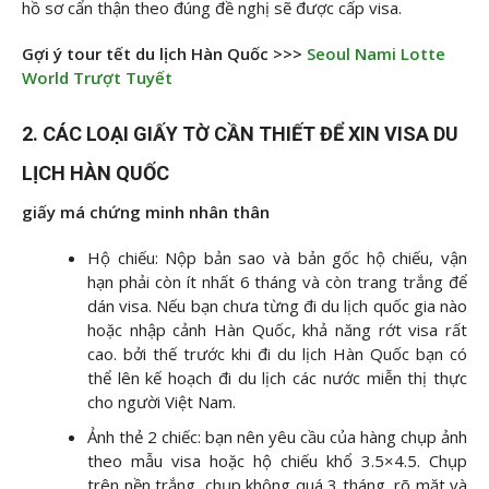
hồ sơ cẩn thận theo đúng đề nghị sẽ được cấp visa.
Gợi ý tour tết du lịch Hàn Quốc >>>
Seoul Nami Lotte
World Trượt Tuyết
2. CÁC LOẠI GIẤY TỜ CẦN THIẾT ĐỂ XIN VISA DU
LỊCH HÀN QUỐC
giấy má chứng minh nhân thân
Hộ chiếu: Nộp bản sao và bản gốc hộ chiếu, vận
hạn phải còn ít nhất 6 tháng và còn trang trắng để
dán visa. Nếu bạn chưa từng đi du lịch quốc gia nào
hoặc nhập cảnh Hàn Quốc, khả năng rớt visa rất
cao. bởi thế trước khi đi du lịch Hàn Quốc bạn có
thể lên kế hoạch đi du lịch các nước miễn thị thực
cho người Việt Nam.
Ảnh thẻ 2 chiếc: bạn nên yêu cầu của hàng chụp ảnh
theo mẫu visa hoặc hộ chiếu khổ 3.5×4.5. Chụp
trên nền trắng, chụp không quá 3 tháng, rõ mặt và