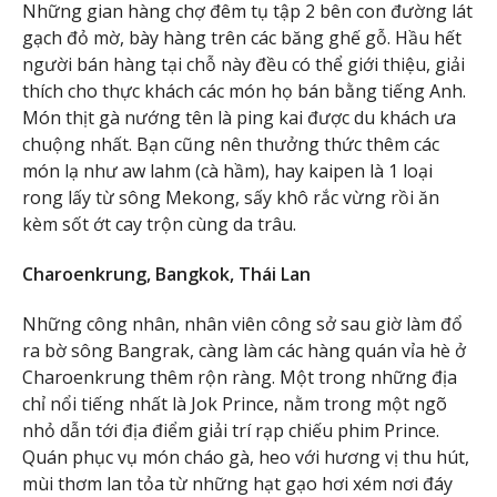
Những gian hàng chợ đêm tụ tập 2 bên con đường lát
gạch đỏ mờ, bày hàng trên các băng ghế gỗ. Hầu hết
người bán hàng tại chỗ này đều có thể giới thiệu, giải
thích cho thực khách các món họ bán bằng tiếng Anh.
Món thịt gà nướng tên là ping kai được du khách ưa
chuộng nhất. Bạn cũng nên thưởng thức thêm các
món lạ như aw lahm (cà hầm), hay kaipen là 1 loại
rong lấy từ sông Mekong, sấy khô rắc vừng rồi ăn
kèm sốt ớt cay trộn cùng da trâu.
Charoenkrung, Bangkok, Thái Lan
Những công nhân, nhân viên công sở sau giờ làm đổ
ra bờ sông Bangrak, càng làm các hàng quán vỉa hè ở
Charoenkrung thêm rộn ràng. Một trong những địa
chỉ nổi tiếng nhất là Jok Prince, nằm trong một ngõ
nhỏ dẫn tới địa điểm giải trí rạp chiếu phim Prince.
Quán phục vụ món cháo gà, heo với hương vị thu hút,
mùi thơm lan tỏa từ những hạt gạo hơi xém nơi đáy