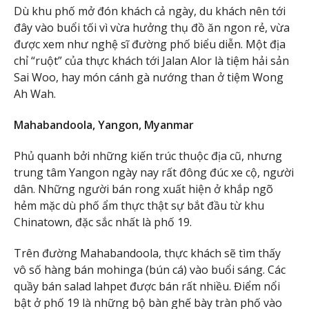
Dù khu phố mở đón khách cả ngày, du khách nên tới
đây vào buổi tối vì vừa hưởng thụ đồ ăn ngon rẻ, vừa
được xem như nghệ sĩ đường phố biểu diễn. Một địa
chỉ “ruột” của thực khách tới Jalan Alor là tiệm hải sản
Sai Woo, hay món cánh gà nướng than ở tiệm Wong
Ah Wah.
Mahabandoola, Yangon, Myanmar
Phủ quanh bởi những kiến trúc thuộc địa cũ, nhưng
trung tâm Yangon ngày nay rất đông đúc xe cộ, người
dân. Những người bán rong xuất hiện ở khắp ngõ
hẻm mặc dù phố ẩm thực thật sự bắt đầu từ khu
Chinatown, đặc sắc nhất là phố 19.
Trên đường Mahabandoola, thực khách sẽ tìm thấy
vô số hàng bán mohinga (bún cá) vào buổi sáng. Các
quầy bán salad lahpet được bán rất nhiều. Điểm nổi
bật ở phố 19 là những bộ bàn ghế bày tràn phố vào