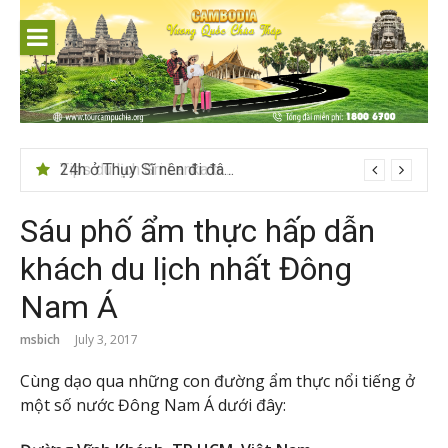
Skip
to
content
24h ở Thụy Sĩ nên đi đâu, chơi gì?
Sáu phố ẩm thực hấp dẫn
khách du lịch nhất Đông
Nam Á
msbich
July 3, 2017
Cùng dạo qua những con đường ẩm thực nổi tiếng ở
một số nước Đông Nam Á dưới đây: