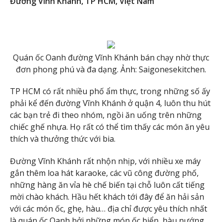
Đường Vĩnh Khánh, TP HCM, Việt Nam
Quán ốc Oanh đường Vĩnh Khánh bán chạy nhờ thực
đơn phong phú và đa dạng. Ảnh: Saigonesekitchen.
TP HCM có rất nhiều phố ẩm thực, trong những số ấy
phải kể đến đường Vĩnh Khánh ở quận 4, luôn thu hút
các bạn trẻ đi theo nhóm, ngồi ăn uống trên những
chiếc ghế nhựa. Họ rất có thể tìm thấy các món ăn yêu
thích và thưởng thức với bia.
Đường Vĩnh Khánh rất nhộn nhịp, với nhiều xe máy
gắn thêm loa hát karaoke, các vũ công đường phố,
những hàng ăn vỉa hè chế biến tại chỗ luôn cất tiếng
mời chào khách. Hầu hết khách tới đây để ăn hải sản
với các món ốc, ghẹ, hàu… địa chỉ được yêu thích nhất
là quán ốc Oanh bởi những món ốc biển, hàu nướng