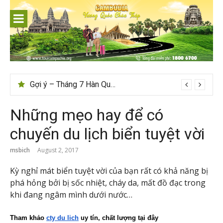
Skip
to
content
Gợi ý – Tháng 7 Hàn Quốc nên đi đâu, mặc gì đẹp?
Những mẹo hay để có
chuyến du lịch biển tuyệt vời
msbich
August 2, 2017
Kỳ nghỉ mát biển tuyệt vời của bạn rất có khả năng bị
phá hỏng bởi bị sốc nhiệt, cháy da, mất đồ đạc trong
khi đang ngâm mình dưới nước…
Tham khảo 
cty du lich
 uy tín, chất lượng tại đây