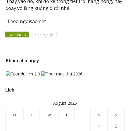
Thay vào đó, khi đỗ xe trong tiết trời nắng nóng, hãy
xoay vô lăng xuống dưới nhé.
Theo ngoisao.net
POSTED IN
Kinh Nghiệm
Khám phá ngay
Lịch
August 2026
M
T
W
T
F
S
S
1
2