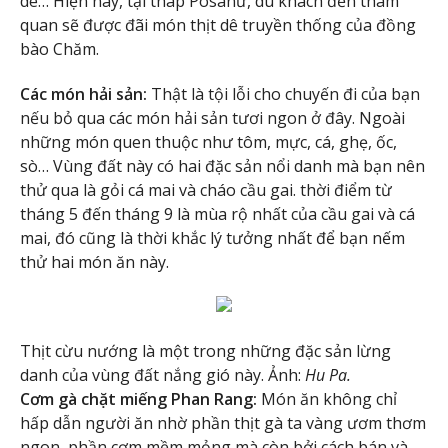
dê… Hiện nay, tại tháp Pôsanư, du khách đến tham
quan sẽ được đãi món thịt dê truyền thống của đồng
bào Chăm.
Các món hải sản:
Thật là tội lỗi cho chuyến đi của bạn
nếu bỏ qua các món hải sản tươi ngon ở đây. Ngoài
những món quen thuộc như tôm, mực, cá, ghẹ, ốc,
sò… Vùng đất này có hai đặc sản nổi danh mà bạn nên
thử qua là gỏi cá mai và cháo cầu gai. thời điểm từ
tháng 5 đến tháng 9 là mùa rộ nhất của cầu gai và cá
mai, đó cũng là thời khắc lý tưởng nhất để bạn nếm
thử hai món ăn này.
Thịt cừu nướng là một trong những đặc sản lừng
danh của vùng đất nắng gió này. Ảnh:
Hu Pa.
Cơm gà chặt miếng Phan Rang:
Món ăn không chỉ
hấp dẫn người ăn nhờ phần thịt gà ta vàng ươm thơm
ngon, phần cơm mềm mỏng mà còn bởi cách bán và