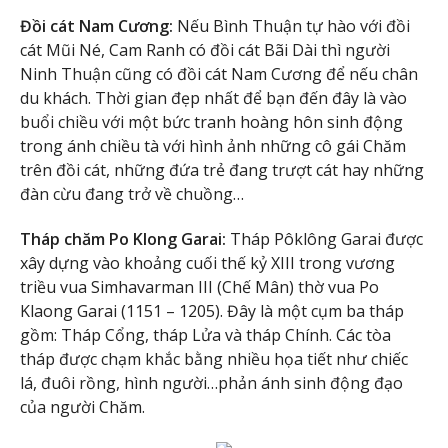
Đồi cát Nam Cương:
Nếu Bình Thuận tự hào với đồi
cát Mũi Né, Cam Ranh có đồi cát Bãi Dài thì người
Ninh Thuận cũng có đồi cát Nam Cương để nếu chân
du khách. Thời gian đẹp nhất để bạn đến đây là vào
buổi chiều với một bức tranh hoàng hôn sinh động
trong ánh chiều tà với hình ảnh những cô gái Chăm
trên đồi cát, những đứa trẻ đang trượt cát hay những
đàn cừu đang trở về chuồng…
Tháp chăm Po Klong Garai:
Tháp Pôklông Garai được
xây dựng vào khoảng cuối thế kỷ XIII trong vương
triều vua Simhavarman III (Chế Mân) thờ vua Po
Klaong Garai (1151 – 1205). Đây là một cụm ba tháp
gồm: Tháp Cổng, tháp Lửa và tháp Chính. Các tòa
tháp được chạm khắc bằng nhiều họa tiết như chiếc
lá, đuôi rồng, hình người…phản ánh sinh động đạo
của người Chăm.