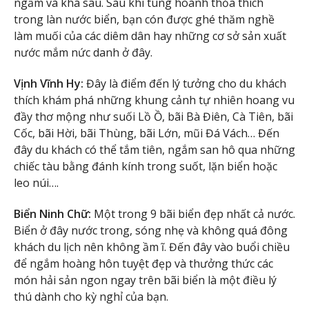
ngầm và khá sâu. Sau khi tung hoành thỏa thích
trong làn nước biển, bạn cón được ghé thăm nghề
làm muối của các diêm dân hay những cơ sở sản xuất
nước mắm nức danh ở đây.
Vịnh Vĩnh Hy:
Đây là điểm đến lý tưởng cho du khách
thích khám phá những khung cảnh tự nhiên hoang vu
đầy thơ mộng như suối Lồ Ồ, bãi Bà Điên, Cà Tiên, bãi
Cốc, bãi Hời, bãi Thùng, bãi Lớn, mũi Đá Vách… Đến
đây du khách có thể tắm tiên, ngắm san hô qua những
chiếc tàu bằng đánh kính trong suốt, lặn biển hoặc
leo núi….
Biển Ninh Chữ:
Một trong 9 bãi biển đẹp nhất cả nước.
Biển ở đây nước trong, sóng nhẹ và không quá đông
khách du lịch nên không ầm ĩ. Đến đây vào buổi chiều
để ngắm hoàng hôn tuyệt đẹp và thưởng thức các
món hải sản ngon ngay trên bãi biển là một điều lý
thú dành cho kỳ nghỉ của bạn.