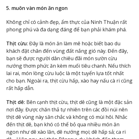
5. muôn vàn món ăn ngon
Không chỉ có cảnh đẹp, ẩm thực của Ninh Thuận rất
phong phú và đa dạng đáng để bạn phải khám phá.
Thịt cừu:
Đây là món ăn làm mê hoặc biết bao du
khách đặt chân đến vùng đất nắng gió này. Đến đây,
bạn sẽ được người dân chiêu đãi món sườn cừu
nướng thơm phức ăn kèm muối tiêu chanh. Nếu thích
lai rai, món lòng cừu luộc là một tuyển lựa tốt nhất
cho bạn. Ngoài ra, thịt cừu hấp, xào hay nấu cà ri cũng
rất hấp dẫn.
Thịt dê:
Bên cạnh thịt cừu, thịt dê cũng là một đặc sản
nơi đây. Được chăn thả tự nhiên trên các đồi núi nên
thịt dê vùng này săn chắc và không có mùi hôi. Nhắc
đến thịt dê, bạn khó có thể bỏ qua nhiều món ăn
ngon như dê xào lăn, dê nướng mọi; dê hấp sả; ca ri