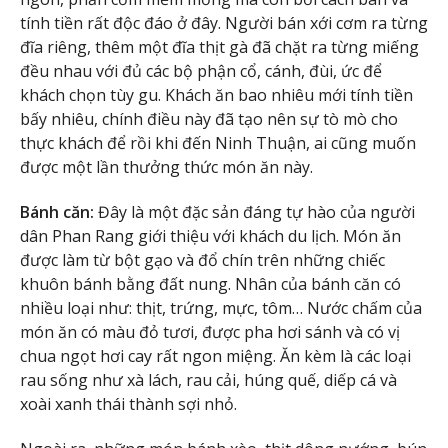
tính tiền rất độc đáo ở đây. Người bán xới cơm ra từng
đĩa riêng, thêm một đĩa thịt gà đã chặt ra từng miếng
đều nhau với đủ các bộ phận cổ, cánh, đùi, ức để
khách chọn tùy gu. Khách ăn bao nhiêu mới tính tiền
bấy nhiêu, chính điều này đã tạo nên sự tò mò cho
thực khách để rồi khi đến Ninh Thuận, ai cũng muốn
được một lần thưởng thức món ăn này.
Bánh căn:
Đây là một đặc sản đáng tự hào của người
dân Phan Rang giới thiệu với khách du lịch. Món ăn
được làm từ bột gạo và đổ chín trên những chiếc
khuôn bánh bằng đất nung. Nhân của bánh căn có
nhiều loại như: thịt, trứng, mực, tôm… Nước chấm của
món ăn có màu đỏ tươi, được pha hơi sánh và có vị
chua ngọt hơi cay rất ngon miệng. Ăn kèm là các loại
rau sống như xà lách, rau cải, húng quế, diếp cá và
xoài xanh thái thành sợi nhỏ.