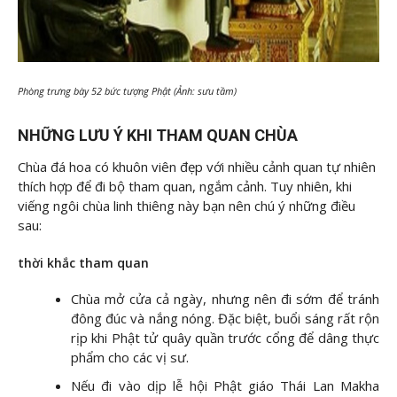
Phòng trưng bày 52 bức tượng Phật (Ảnh: sưu tầm)
NHỮNG LƯU Ý KHI THAM QUAN CHÙA
Chùa đá hoa có khuôn viên đẹp với nhiều cảnh quan tự nhiên
thích hợp để đi bộ tham quan, ngắm cảnh. Tuy nhiên, khi
viếng ngôi chùa linh thiêng này bạn nên chú ý những điều
sau:
thời khắc tham quan
Chùa mở cửa cả ngày, nhưng nên đi sớm để tránh
đông đúc và nắng nóng. Đặc biệt, buổi sáng rất rộn
rịp khi Phật tử quây quần trước cổng để dâng thực
phẩm cho các vị sư.
Nếu đi vào dịp lễ hội Phật giáo Thái Lan Makha