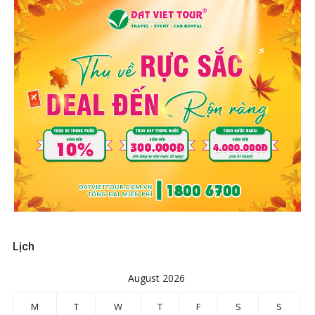
Lịch
August 2026
M
T
W
T
F
S
S