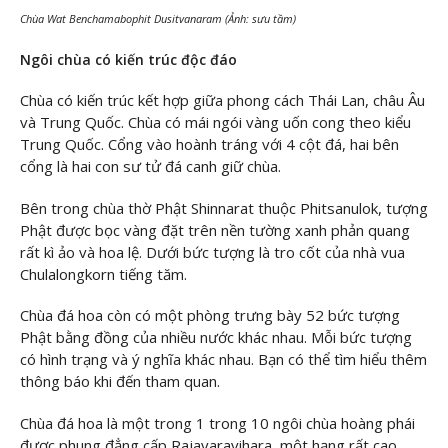
Chùa Wat Benchamabophit Dusitvanaram (Ảnh: sưu tầm)
Ngôi chùa có kiến trúc độc đáo
Chùa có kiến trúc kết hợp giữa phong cách Thái Lan, châu Âu
và Trung Quốc. Chùa có mái ngói vàng uốn cong theo kiểu
Trung Quốc. Cổng vào hoành tráng với 4 cột đá, hai bên
cổng là hai con sư tử đá canh giữ chùa.
Bên trong chùa thờ Phật Shinnarat thuộc Phitsanulok, tượng
Phật được bọc vàng đặt trên nền tường xanh phản quang
rất kì ảo và hoa lệ. Dưới bức tượng là tro cốt của nhà vua
Chulalongkorn tiếng tăm.
Chùa đá hoa còn có một phòng trưng bày 52 bức tượng
Phật bằng đồng của nhiều nước khác nhau. Mỗi bức tượng
có hình trạng và ý nghĩa khác nhau. Bạn có thể tìm hiểu thêm
thông báo khi đến tham quan.
Chùa đá hoa là một trong 1 trong 10 ngôi chùa hoàng phái
được phung đẳng cấp Rajavaravihara, một hạng rất cao