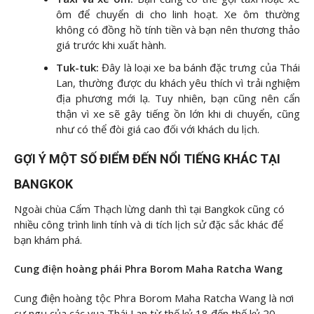
ôm để chuyển di cho linh hoạt. Xe ôm thường
không có đồng hồ tính tiền và bạn nên thương thảo
giá trước khi xuất hành.
Tuk-tuk:
Đây là loại xe ba bánh đặc trưng của Thái
Lan, thường được du khách yêu thích vì trải nghiệm
địa phương mới lạ. Tuy nhiên, bạn cũng nên cẩn
thận vì xe sẽ gây tiếng ồn lớn khi di chuyển, cũng
như có thể đòi giá cao đối với khách du lịch.
GỢI Ý MỘT SỐ ĐIỂM ĐẾN NỔI TIẾNG KHÁC TẠI
BANGKOK
Ngoài chùa Cẩm Thạch lừng danh thì tại Bangkok cũng có
nhiều công trình linh tính và di tích lịch sử đặc sắc khác để
bạn khám phá.
Cung điện hoàng phái Phra Borom Maha Ratcha Wang
Cung điện hoàng tộc Phra Borom Maha Ratcha Wang là nơi
cư ngụ của các vua Thái Lan từ thế kỷ 18 đến thế kỷ 20.