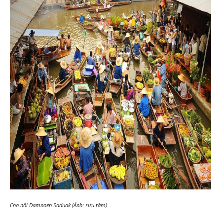
Chợ nổi Damnoen Saduak (Ảnh: sưu tầm)