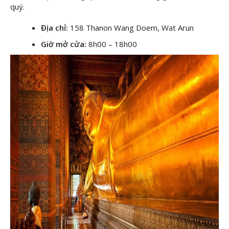
quý.
Địa chỉ:
158 Thanon Wang Doem, Wat Arun
Giờ mở cửa:
8h00 – 18h00