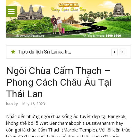
Skip
to
content
24h ở Thụy Sĩ nên đi đâu, chơi gì?
Ngôi Chùa Cẩm Thạch –
Phong Cách Châu Âu Tại
Thái Lan
bao ky
May 16, 2023
Nhắc đến những ngôi chùa sống ảo tuyệt đẹp tại Bangkok,
không thể bỏ lỡ Wat Benchamabophit Dusitvanaram hay
còn gọi là chùa Cẩm Thạch (Marble Temple). Với lối kiến trúc
bằng đá đá hoa nổi trội và vẻ đẹp dị biệt, chùa đã cuốn