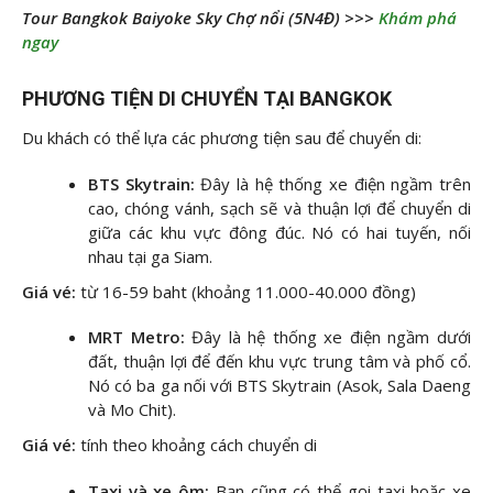
Tour Bangkok Baiyoke Sky Chợ nổi (5N4Đ) >>>
Khám phá
ngay
PHƯƠNG TIỆN DI CHUYỂN TẠI BANGKOK
Du khách có thể lựa các phương tiện sau để chuyển di:
BTS Skytrain:
Đây là hệ thống xe điện ngầm trên
cao, chóng vánh, sạch sẽ và thuận lợi để chuyển di
giữa các khu vực đông đúc. Nó có hai tuyến, nối
nhau tại ga Siam.
Giá vé:
từ 16-59 baht (khoảng 11.000-40.000 đồng)
MRT Metro:
Đây là hệ thống xe điện ngầm dưới
đất, thuận lợi để đến khu vực trung tâm và phố cổ.
Nó có ba ga nối với BTS Skytrain (Asok, Sala Daeng
và Mo Chit).
Giá vé:
tính theo khoảng cách chuyển di
Taxi và xe ôm:
Bạn cũng có thể gọi taxi hoặc xe