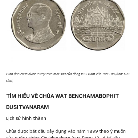
Hình ảnh chùa được in trội trên mặt sau của đồng xu 5 Baht của Thái Lan (Ảnh: sưu
tầm)
TÌM HIỂU VỀ CHÙA WAT BENCHAMABOPHIT
DUSITVANARAM
Lịch sử hình thành
Chùa được bắt đầu xây dựng vào năm 1899 theo ý muốn
của quốc vương Chulalongkorn (vua Rama V), vị trí xây