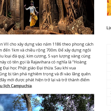
Lị
 VII cho xây dựng vào năm 1186 theo phong cách
lên đến 1km và chiều rộng 700m. Để xây dựng ngôi
u loại đá quý, kim cương, 5 vạn lượng vàng cùng
này có tên gọi là Rajavihara có nghĩa là “Hoàng
g Đại học Phật giáo Đại thừa. Sau khi vua
ũng bị tàn phá nghiêm trọng và đi vào lãng quên.
ây mới được phát hiện trở lại và trở thành điểm
u lịch Campuchia
.