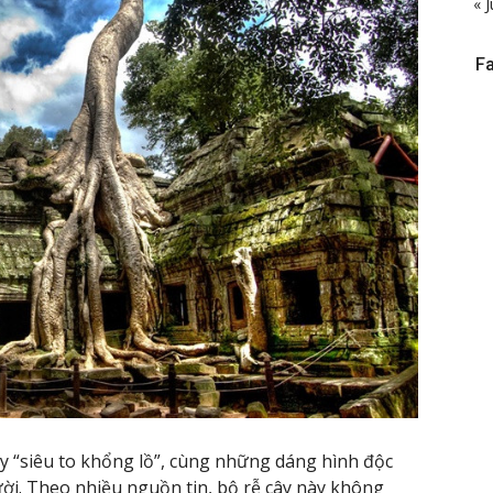
« J
F
y “siêu to khổng lồ”, cùng những dáng hình độc
ười. Theo nhiều nguồn tin, bộ rễ cây này không