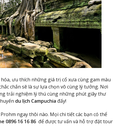
 hóa, ưu thích những giá trị cổ xưa cùng gam màu
hắc chắn sẽ là sự lựa chọn vô cùng lý tưởng. Nơi
g trải nghiệm lý thú cùng những phút giây thư
 chuyến
du lịch Campuchia
đấy!
Prohm ngay thôi nào. Mọi chi tiết các bạn có thể
ne 0896 16 16 86
để được tư vấn và hỗ trợ đặt tour