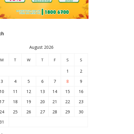
ch
August 2026
M
T
W
T
F
S
S
1
2
3
4
5
6
7
8
9
10
11
12
13
14
15
16
17
18
19
20
21
22
23
24
25
26
27
28
29
30
31