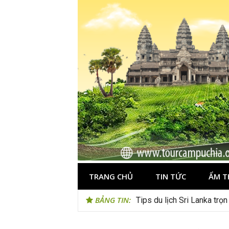
Skip
to
content
TRANG CHỦ
TIN TỨC
ẨM T
BẢNG TIN:
Tips du lịch Sri Lanka trọ
24h ở Thụy Sĩ nên đi đâu, 