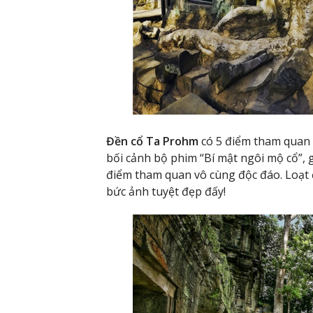
Đền cổ
Ta Prohm
có 5 điểm tham quan r
bối cảnh bộ phim “Bí mật ngôi mộ cổ”, 
điểm tham quan vô cùng độc đáo. Loạt 
bức ảnh tuyệt đẹp đấy!