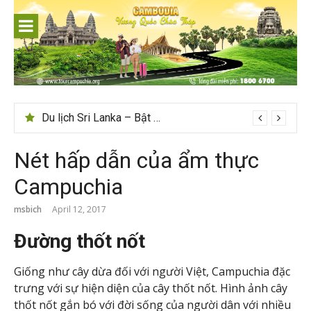
Skip
to
content
Du lịch Sri Lanka – Bật mí nên đi mùa nào đẹp
Nét hấp dẫn của ẩm thực
Campuchia
msbich
April 12, 2017
Đường thốt nốt
Giống như cây dừa đối với người Việt, Campuchia đặc
trưng với sự hiện diện của cây thốt nốt. Hình ảnh cây
thốt nốt gắn bó với đời sống của người dân với nhiều