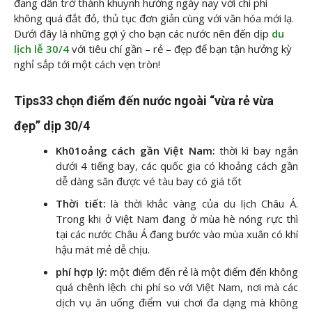
đang dần trở thành khuynh hướng ngày nay với chi phí
không quá đắt đỏ, thủ tục đơn giản cùng với văn hóa mới lạ.
Dưới đây là những gợi ý cho bạn các nước nên đến dịp
du
lịch lễ 30/4
với tiêu chí gần – rẻ – đẹp để bạn tận hưởng kỳ
nghỉ sắp tới một cách vẹn tròn!
Tips33 chọn điểm đến nước ngoài “vừa rẻ vừa
đẹp” dịp 30/4
Kh01oảng cách gần Việt Nam:
thời kì bay ngắn
dưới 4 tiếng bay, các quốc gia có khoảng cách gần
dễ dàng săn được vé tàu bay có giá tốt
Thời tiết:
là thời khắc vàng của du lịch Châu Á.
Trong khi ở Việt Nam đang ở mùa hè nóng rực thì
tại các nước Châu Á đang bước vào mùa xuân có khí
hậu mát mẻ dễ chịu.
phí hợp lý:
một điểm đến rẻ là một điểm đến không
quá chênh lệch chi phí so với Việt Nam, nơi mà các
dịch vụ ăn uống điểm vui chơi đa dạng mà không