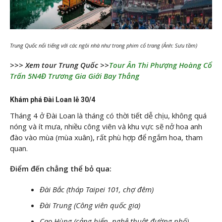
Trung Quốc nổi tiếng với các ngôi nhà như trong phim cổ trang (Ảnh: Sưu tầm)
>>> Xem tour Trung Quốc >>
Tour Ân Thi Phượng Hoàng Cổ
Trấn 5N4Đ Trương Gia Giới Bay Thẳng
Khám phá Đài Loan lễ 30/4
Tháng 4 ở Đài Loan là tháng có thời tiết dễ chịu, không quá
nóng và ít mưa, nhiều công viên và khu vực sẽ nở hoa anh
đào vào mùa (mùa xuân), rất phù hợp để ngắm hoa, tham
quan.
Điểm đến chẳng thể bỏ qua:
Đài Bắc (tháp Taipei 101, chợ đêm)
Đài Trung (Công viên quốc gia)
Cao Hùng (cảng biển, nghệ thuật đường phố)