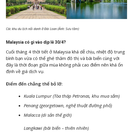
Các khu du lịch nổi danh ở Đài Loan (Ảnh: Sưu tầm)
Malaysia có gì vào dịp lễ 30/4?
Cuối tháng 4 thời tiết ở Malaysia khá dễ chịu, nhiệt độ trung
bình bạn vừa có thể ghé thăm đô thị và bãi biển cùng với
đây là thời đoạn giữa mùa không phải cao điểm nên khá ổn
định về giá dịch vụ.
Điểm đến chẳng thể bỏ lỡ:
Kuala Lumpur (Tòa tháp Petronas, khu mua sắm)
Penang (georgetown, nghệ thuật đường phố)
Malacca (di sản thế giới)
Langkawi (bãi biển – thiên nhiên)