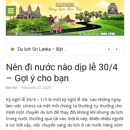
Skip
to
content
Du lịch Sri Lanka – Bật mí nên đi mùa nào đẹp
Nên đi nước nào dịp lễ 30/4
– Gợi ý cho bạn
bao ky
February 23, 2026
Kỳ nghỉ lễ 30/4 – 1/5 là một kỳ nghỉ lễ dài, sau những ngày
làm việc stress và mệt mỏi chúng ta thường tự thưởng cho
mình một chuyến du lịch để thay đổi không khí nhưng du lịch
trong nước thường quá tải vào thời kì này, khiến nhiều người
e sợ. bởi vậy, việc chuyển sang du lịch ở các nước hàng xóm