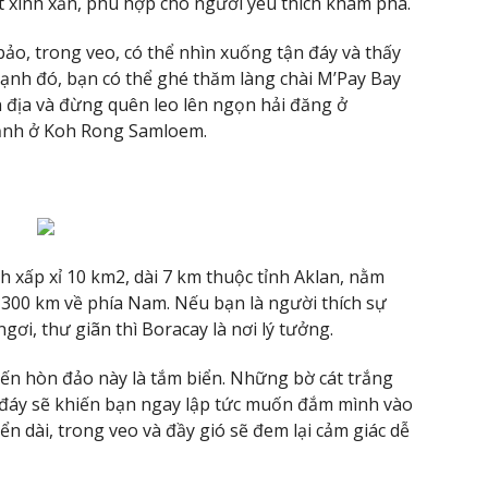
t xinh xắn, phù hợp cho người yêu thích khám phá.
bảo, trong veo, có thể nhìn xuống tận đáy và thấy
cạnh đó, bạn có thể ghé thăm làng chài M’Pay Bay
 địa và đừng quên leo lên ngọn hải đăng ở
cảnh ở Koh Rong Samloem.
h xấp xỉ 10 km2, dài 7 km thuộc tỉnh Aklan, nằm
 300 km về phía Nam. Nếu bạn là người thích sự
ơi, thư giãn thì Boracay là nơi lý tưởng.
đến hòn đảo này là tắm biển. Những bờ cát trắng
n đáy sẽ khiến bạn ngay lập tức muốn đắm mình vào
ển dài, trong veo và đầy gió sẽ đem lại cảm giác dễ