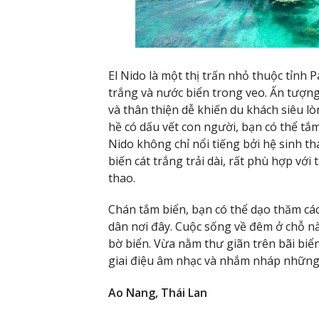
El Nido là một thị trấn nhỏ thuộc tỉnh P
trắng và nước biển trong veo. Ấn tượng 
và thân thiện dễ khiến du khách siêu lò
hề có dấu vết con người, bạn có thể tắm
Nido không chỉ nổi tiếng bởi hệ sinh t
biến cát trắng trải dài, rất phù hợp vớ
thao.
Chán tắm biển, bạn có thể dạo thăm cá
dân nơi đây. Cuộc sống về đêm ở chỗ n
bờ biển. Vừa nằm thư giãn trên bãi bi
giai điệu âm nhạc và nhắm nháp nhữn
Ao Nang, Thái Lan