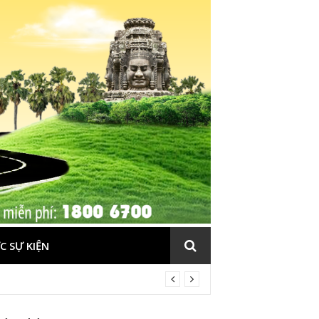
C SỰ KIỆN