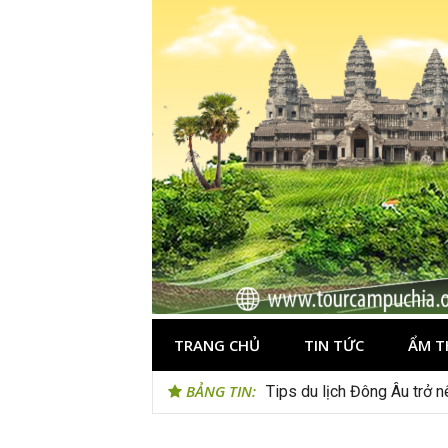
Skip
to
content
TRANG CHỦ
TIN TỨC
ẨM T
BẢNG TIN:
Tips du lịch Đông Âu trở n