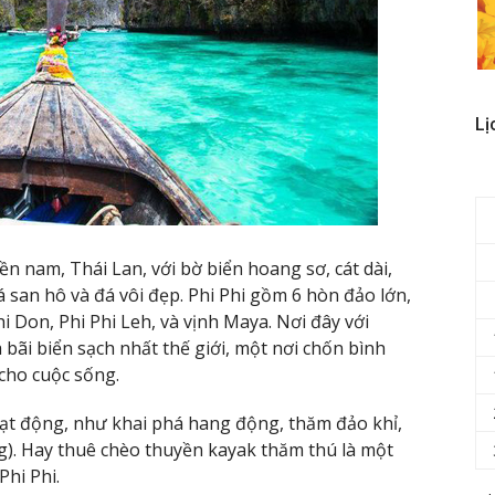
Lị
n nam, Thái Lan, với bờ biển hoang sơ, cát dài,
 san hô và đá vôi đẹp. Phi Phi gồm 6 hòn đảo lớn,
hi Don, Phi Phi Leh, và vịnh Maya. Nơi đây với
bãi biển sạch nhất thế giới, một nơi chốn bình
cho cuộc sống.
oạt động, như khai phá hang động, thăm đảo khỉ,
ng). Hay thuê chèo thuyền kayak thăm thú là một
Phi Phi.