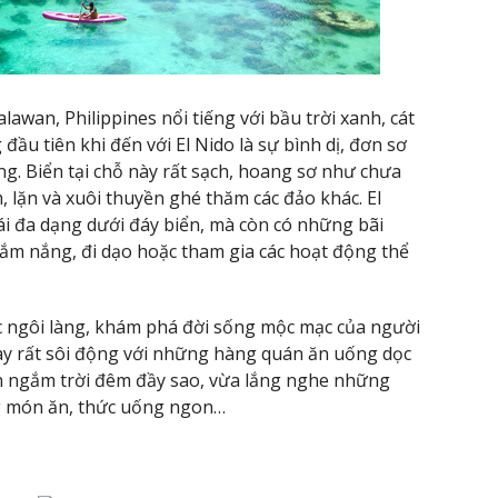
alawan, Philippines nổi tiếng với bầu trời xanh, cát
đầu tiên khi đến với El Nido là sự bình dị, đơn sơ
ng. Biển tại chỗ này rất sạch, hoang sơ như chưa
, lặn và xuôi thuyền ghé thăm các đảo khác. El
hái đa dạng dưới đáy biển, mà còn có những bãi
i tắm nắng, đi dạo hoặc tham gia các hoạt động thể
c ngôi làng, khám phá đời sống mộc mạc của người
ày rất sôi động với những hàng quán ăn uống dọc
ển ngắm trời đêm đầy sao, vừa lắng nghe những
g món ăn, thức uống ngon…