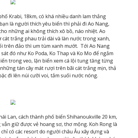
 phố Krabi, 18km, có khá nhiều danh lam thắng
ạn là người thích yêu biển thì phải đi Ao Nang,
h cho những ai không thích xô bồ, náo nhiệt. Ao
cát trắng phau trải dài và làn nước trong xanh,
cối trên đảo thì um tùm xanh mướt. Tới Ao Nang
o sát đó như Ko Poda, Ko Thap và Ko Mo để ngắm
iển trong veo, lặn biển xem cá lội tung tăng từng
những tán cây mát rượi trên bãi cát trắng mịn, thả
c đi lên núi cưỡi voi, tắm suối nước nóng.
ái Lan, cách thành phố biển Shihanoukville 20 km,
 vẫn giữ được vẻ hoang sơ, thơ mộng. Koh Rong là
chỉ có các resort do người châu Âu xây dựng và