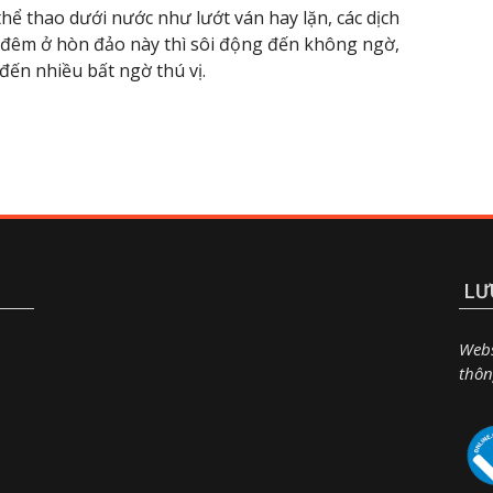
hể thao dưới nước như lướt ván hay lặn, các dịch
ề đêm ở hòn đảo này thì sôi động đến không ngờ,
đến nhiều bất ngờ thú vị.
LƯ
Webs
thôn